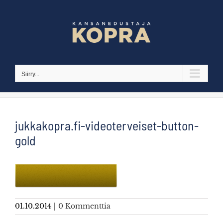
Skip
to
content
Siirry...
jukkakopra.fi-videoterveiset-button-
gold
01.10.2014
|
0 Kommenttia