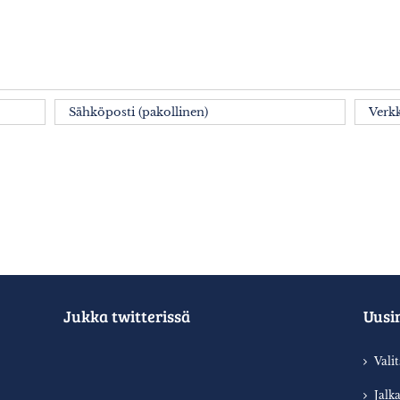
Jukka twitterissä
Uusi
Vali
Jalk