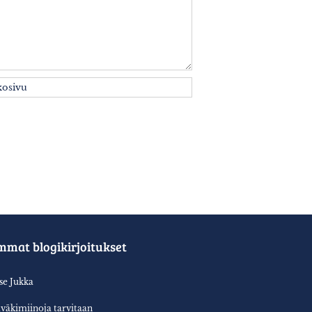
mmat blogikirjoitukset
tse Jukka
aväkimiinoja tarvitaan