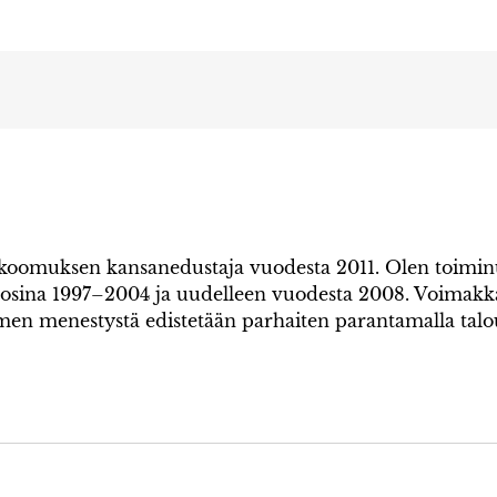
kokoomuksen kansanedustaja vuodesta 2011. Olen toim
uosina 1997–2004 ja uudelleen vuodesta 2008. Voimak
omen menestystä edistetään parhaiten parantamalla tal