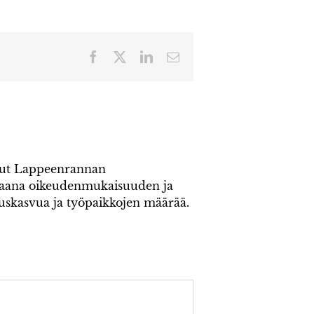
Facebook
X
LinkedIn
Sähköposti
inut Lappeenrannan
kaana oikeudenmukaisuuden ja
ouskasvua ja työpaikkojen määrää.