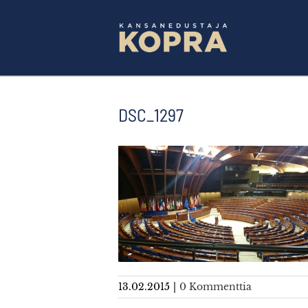
Skip
to
content
DSC_1297
13.02.2015
|
0 Kommenttia