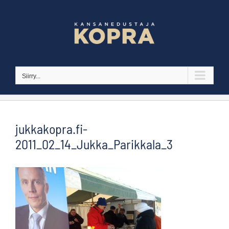
Skip
to
content
Siirry...
jukkakopra.fi-
2011_02_14_Jukka_Parikkala_3