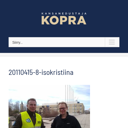
Skip
to
content
Siirry...
20110415-8-isokristiina