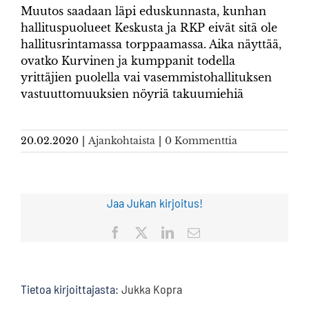
Muutos saadaan läpi eduskunnasta, kunhan
hallituspuolueet Keskusta ja RKP eivät sitä ole
hallitusrintamassa torppaamassa. Aika näyttää,
ovatko Kurvinen ja kumppanit todella
yrittäjien puolella vai vasemmistohallituksen
vastuuttomuuksien nöyriä takuumiehiä
20.02.2020
|
Ajankohtaista
|
0 Kommenttia
Jaa Jukan kirjoitus!
Facebook
X
LinkedIn
Sähköposti
Tietoa kirjoittajasta:
Jukka Kopra