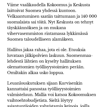
Viime vaalikaudella Kokoomus ja Keskusta
laittoivat Suomea yhdessä kuntoon.
Velkaantuminen saatiin taittumaan ja 140 000
suomalaista sai töitä. Nyt Keskusta on tehnyt
täyskäännöksen ja on mukana
vihervasemmiston rintamassa lykkimässä
Suomea taloudelliseen alamäkeen.
Hallitus jakaa rahaa, jota ei ole. Etuuksia
luvataan jälkipolvien laskuun. Suomenmaa-
lehdestä lähtien on kyselty hallituksen
olemattomien työllisyystoimien perään.
Omiltakin alkaa usko loppua.
Leuanlouskutuksen sijaan Kurvisenkin
kannattaisi panostaa työllisyystoimien
valmisteluun. Mallia voi katsoa Kokoomuksen
vaihtoehtobudjetista. Sieltä löytyy
asiantuntijoiden vahvistamia keinoja, joilla