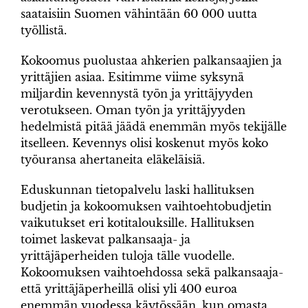
saataisiin Suomen vähintään 60 000 uutta
työllistä.
Kokoomus puolustaa ahkerien palkansaajien ja
yrittäjien asiaa. Esitimme viime syksynä
miljardin kevennystä työn ja yrittäjyyden
verotukseen. Oman työn ja yrittäjyyden
hedelmistä pitää jäädä enemmän myös tekijälle
itselleen. Kevennys olisi koskenut myös koko
työuransa ahertaneita eläkeläisiä.
Eduskunnan tietopalvelu laski hallituksen
budjetin ja kokoomuksen vaihtoehtobudjetin
vaikutukset eri kotitalouksille. Hallituksen
toimet laskevat palkansaaja- ja
yrittäjäperheiden tuloja tälle vuodelle.
Kokoomuksen vaihtoehdossa sekä palkansaaja-
että yrittäjäperheillä olisi yli 400 euroa
enemmän vuodessa käytössään, kun omasta