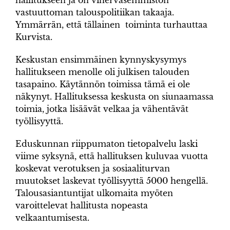
hallitukseen ja on vihervasemmiston
vastuuttoman talouspolitiikan takaaja.
Ymmärrän, että tällainen toiminta turhauttaa
Kurvista.
Keskustan ensimmäinen kynnyskysymys
hallitukseen menolle oli julkisen talouden
tasapaino. Käytännön toimissa tämä ei ole
näkynyt. Hallituksessa keskusta on siunaamassa
toimia, jotka lisäävät velkaa ja vähentävät
työllisyyttä.
Eduskunnan riippumaton tietopalvelu laski
viime syksynä, että hallituksen kuluvaa vuotta
koskevat verotuksen ja sosiaaliturvan
muutokset laskevat työllisyyttä 5000 hengellä.
Talousasiantuntijat ulkomaita myöten
varoittelevat hallitusta nopeasta
velkaantumisesta.