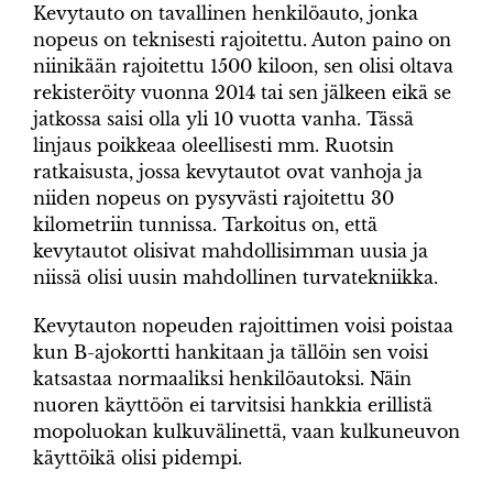
Kevytauto on tavallinen henkilöauto, jonka
nopeus on teknisesti rajoitettu. Auton paino on
niinikään rajoitettu 1500 kiloon, sen olisi oltava
rekisteröity vuonna 2014 tai sen jälkeen eikä se
jatkossa saisi olla yli 10 vuotta vanha. Tässä
linjaus poikkeaa oleellisesti mm. Ruotsin
ratkaisusta, jossa kevytautot ovat vanhoja ja
niiden nopeus on pysyvästi rajoitettu 30
kilometriin tunnissa. Tarkoitus on, että
kevytautot olisivat mahdollisimman uusia ja
niissä olisi uusin mahdollinen turvatekniikka.
Kevytauton nopeuden rajoittimen voisi poistaa
kun B-ajokortti hankitaan ja tällöin sen voisi
katsastaa normaaliksi henkilöautoksi. Näin
nuoren käyttöön ei tarvitsisi hankkia erillistä
mopoluokan kulkuvälinettä, vaan kulkuneuvon
käyttöikä olisi pidempi.