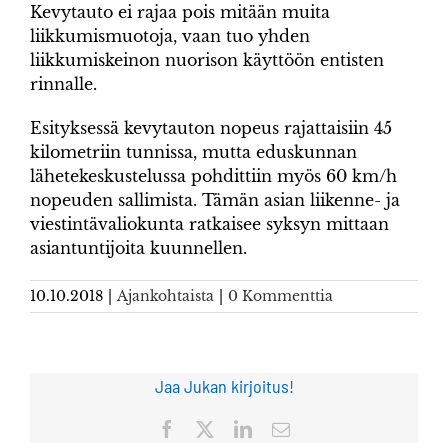
Kevytauto ei rajaa pois mitään muita
liikkumismuotoja, vaan tuo yhden
liikkumiskeinon nuorison käyttöön entisten
rinnalle.
Esityksessä kevytauton nopeus rajattaisiin 45
kilometriin tunnissa, mutta eduskunnan
lähetekeskustelussa pohdittiin myös 60 km/h
nopeuden sallimista. Tämän asian liikenne- ja
viestintävaliokunta ratkaisee syksyn mittaan
asiantuntijoita kuunnellen.
10.10.2018
|
Ajankohtaista
|
0 Kommenttia
Jaa Jukan kirjoitus!
Facebook
X
LinkedIn
Sähköposti