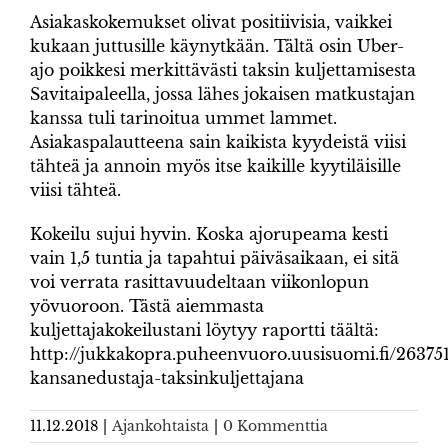
Asiakaskokemukset olivat positiivisia, vaikkei
kukaan juttusille käynytkään. Tältä osin Uber-
ajo poikkesi merkittävästi taksin kuljettamisesta
Savitaipaleella, jossa lähes jokaisen matkustajan
kanssa tuli tarinoitua ummet lammet.
Asiakaspalautteena sain kaikista kyydeistä viisi
tähteä ja annoin myös itse kaikille kyytiläisille
viisi tähteä.
Kokeilu sujui hyvin. Koska ajorupeama kesti
vain 1,5 tuntia ja tapahtui päiväsaikaan, ei sitä
voi verrata rasittavuudeltaan viikonlopun
yövuoroon. Tästä aiemmasta
kuljettajakokeilustani löytyy raportti täältä:
http://jukkakopra.puheenvuoro.uusisuomi.fi/26375
kansanedustaja-taksinkuljettajana
11.12.2018
|
Ajankohtaista
|
0 Kommenttia