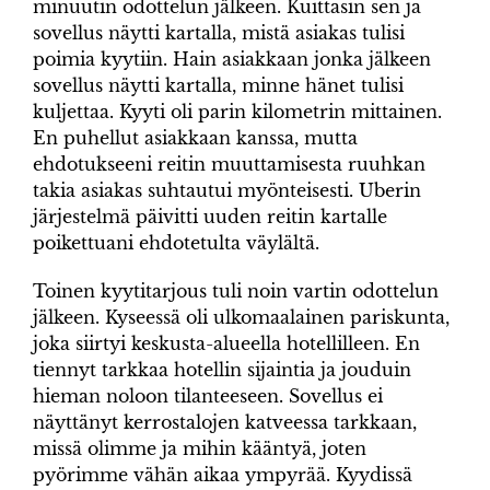
minuutin odottelun jälkeen. Kuittasin sen ja
sovellus näytti kartalla, mistä asiakas tulisi
poimia kyytiin. Hain asiakkaan jonka jälkeen
sovellus näytti kartalla, minne hänet tulisi
kuljettaa. Kyyti oli parin kilometrin mittainen.
En puhellut asiakkaan kanssa, mutta
ehdotukseeni reitin muuttamisesta ruuhkan
takia asiakas suhtautui myönteisesti. Uberin
järjestelmä päivitti uuden reitin kartalle
poikettuani ehdotetulta väylältä.
Toinen kyytitarjous tuli noin vartin odottelun
jälkeen. Kyseessä oli ulkomaalainen pariskunta,
joka siirtyi keskusta-alueella hotellilleen. En
tiennyt tarkkaa hotellin sijaintia ja jouduin
hieman noloon tilanteeseen. Sovellus ei
näyttänyt kerrostalojen katveessa tarkkaan,
missä olimme ja mihin kääntyä, joten
pyörimme vähän aikaa ympyrää. Kyydissä