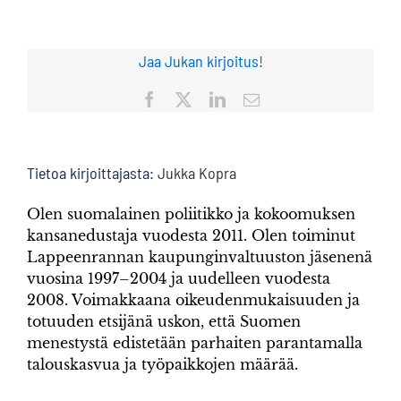
Jaa Jukan kirjoitus!
Facebook
X
LinkedIn
Sähköposti
Tietoa kirjoittajasta:
Jukka Kopra
Olen suomalainen poliitikko ja kokoomuksen
kansanedustaja vuodesta 2011. Olen toiminut
Lappeenrannan kaupunginvaltuuston jäsenenä
vuosina 1997–2004 ja uudelleen vuodesta
2008. Voimakkaana oikeudenmukaisuuden ja
totuuden etsijänä uskon, että Suomen
menestystä edistetään parhaiten parantamalla
talouskasvua ja työpaikkojen määrää.