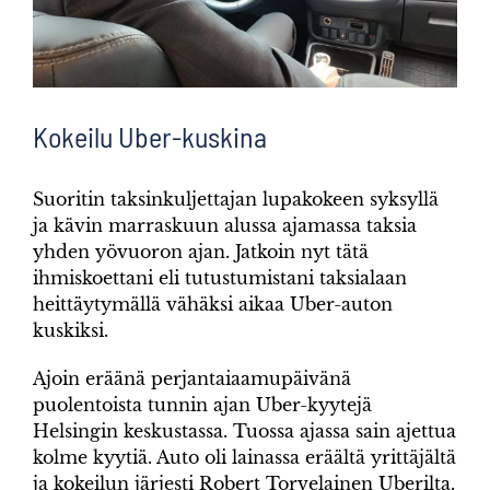
Kokeilu Uber-kuskina
Suoritin taksinkuljettajan lupakokeen syksyllä
ja kävin marraskuun alussa ajamassa taksia
yhden yövuoron ajan. Jatkoin nyt tätä
ihmiskoettani eli tutustumistani taksialaan
heittäytymällä vähäksi aikaa Uber-auton
kuskiksi.
Ajoin eräänä perjantaiaamupäivänä
puolentoista tunnin ajan Uber-kyytejä
Helsingin keskustassa. Tuossa ajassa sain ajettua
kolme kyytiä. Auto oli lainassa eräältä yrittäjältä
ja kokeilun järjesti Robert Torvelainen Uberilta.