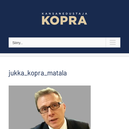
Skip
to
content
Siirry...
jukka_kopra_matala