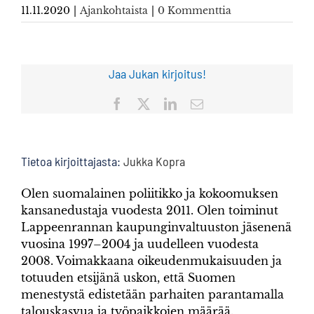
11.11.2020
|
Ajankohtaista
|
0 Kommenttia
Jaa Jukan kirjoitus!
Facebook
X
LinkedIn
Sähköposti
Tietoa kirjoittajasta:
Jukka Kopra
Olen suomalainen poliitikko ja kokoomuksen
kansanedustaja vuodesta 2011. Olen toiminut
Lappeenrannan kaupunginvaltuuston jäsenenä
vuosina 1997–2004 ja uudelleen vuodesta
2008. Voimakkaana oikeudenmukaisuuden ja
totuuden etsijänä uskon, että Suomen
menestystä edistetään parhaiten parantamalla
talouskasvua ja työpaikkojen määrää.