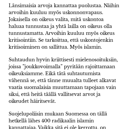
Länsimaisia arvoja kannattaa puolustaa. Näihin
arvoihin kuuluu myös uskonnonvapaus.
Jokaisella on oikeus valita, mitä uskontoa
haluaa tunnustaa ja yhtä lailla on oikeus olla
tunnustamatta. Arvoihin kuuluu myös oikeus
kritisointiin. Se tarkoittaa, että uskontojenkin
kritisoiminen on sallittua. Myös islamin.
Suhtaudun hyvin kriittisesti mielenosoituksiin,
joissa ”joukkovoimalla” pyritään rajoittamaan
oikeuksiamme. Eikä tätä suhtautumista
vähennä se, että tänne muualta tulleet alkavat
vaatia suomalaisia muuttamaan tapojaan vain
siksi, että heitä täällä vallitsevat arvot ja
oikeudet häiritsevät.
Suojelupoliisin mukaan Suomessa on tällä
hetkellä lähes 400 radikaalin islamin
kannattajaa. Vaikka sitä ei ole kerrottu, on