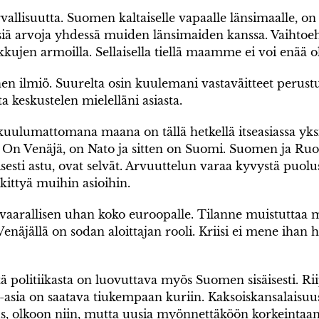
allisuutta. Suomen kaltaiselle vapaalle länsimaalle, on m
 arvoja yhdessä muiden länsimaiden kanssa. Vaihtoehto
kkujen armoilla. Sellaisella tiellä maamme ei voi enää ol
n ilmiö. Suurelta osin kuulemani vastaväitteet perustu
tta keskustelen mielelläni asiasta.
uulumattomana maana on tällä hetkellä itseasiassa yk
 On Venäjä, on Nato ja sitten on Suomi. Suomen ja Ruo
aallisesti astu, ovat selvät. Arvuuttelun varaa kyvystä p
skittyä muihin asioihin.
aarallisen uhan koko euroopalle. Tilanne muistuttaa mo
näjällä on sodan aloittajan rooli. Kriisi ei mene ihan he
tä politiikasta on luovuttava myös Suomen sisäisesti. R
-asia on saatava tiukempaan kuriin. Kaksoiskansalaisuus
uus, olkoon niin, mutta uusia myönnettäköön korkeintaan