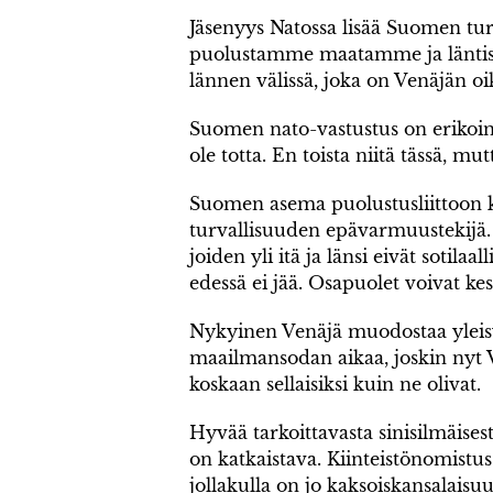
Jäsenyys Natossa lisää Suomen turv
puolustamme maatamme ja läntisiä
lännen välissä, joka on Venäjän oi
Suomen nato-vastustus on erikoine
ole totta. En toista niitä tässä, mu
Suomen asema puolustusliittoon k
turvallisuuden epävarmuustekijä.
joiden yli itä ja länsi eivät sotil
edessä ei jää. Osapuolet voivat ke
Nykyinen Venäjä muodostaa yleisv
maailmansodan aikaa, joskin nyt Ve
koskaan sellaisiksi kuin ne olivat.
Hyvää tarkoittavasta sinisilmäises
on katkaistava. Kiinteistönomistus
jollakulla on jo kaksoiskansalais