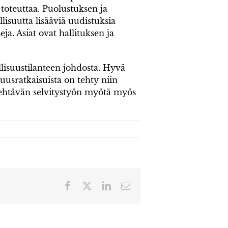
toteuttaa. Puolustuksen ja
isuutta lisääviä uudistuksia
seja. Asiat ovat hallituksen ja
lisuustilanteen johdosta. Hyvä
suusratkaisuista on tehty niin
 tehtävän selvitystyön myötä myös
Facebook
X
LinkedIn
Sähköposti