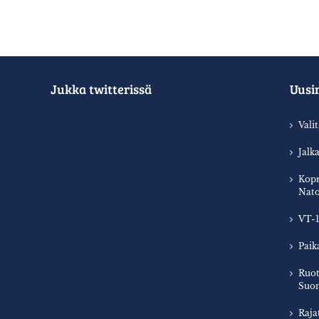
Jukka twitterissä
Uusi
Vali
Jalk
Kopr
Nato
VT-1
Paik
Ruot
Suom
Raja