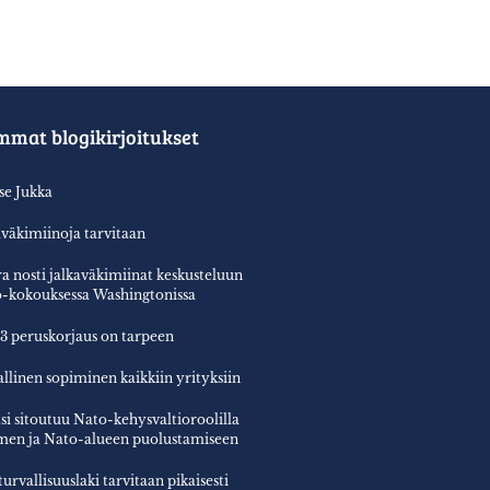
mmat blogikirjoitukset
tse Jukka
aväkimiinoja tarvitaan
a nosti jalkaväkimiinat keskusteluun
-kokouksessa Washingtonissa
3 peruskorjaus on tarpeen
allinen sopiminen kaikkiin yrityksiin
si sitoutuu Nato-kehysvaltioroolilla
en ja Nato-alueen puolustamiseen
turvallisuuslaki tarvitaan pikaisesti