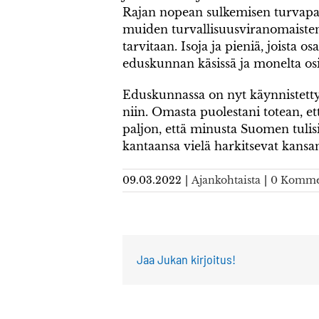
Rajan nopean sulkemisen turvapai
muiden turvallisuusviranomaisten 
tarvitaan. Isoja ja pieniä, joista o
eduskunnan käsissä ja monelta osi
Eduskunnassa on nyt käynnistetty 
niin. Omasta puolestani totean, et
paljon, että minusta Suomen tulis
kantaansa vielä harkitsevat kansa
09.03.2022
|
Ajankohtaista
|
0 Komme
Jaa Jukan kirjoitus!