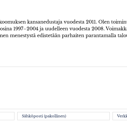
kokoomuksen kansanedustaja vuodesta 2011. Olen toim
uosina 1997–2004 ja uudelleen vuodesta 2008. Voimak
omen menestystä edistetään parhaiten parantamalla tal