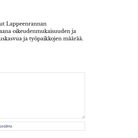
inut Lappeenrannan
kaana oikeudenmukaisuuden ja
ouskasvua ja työpaikkojen määrää.