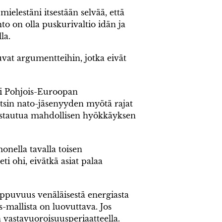
ielestäni itsestään selvää, että
 on olla puskurivaltio idän ja
la.
vat argumentteihin, jotka eivät
si Pohjois-Euroopan
tsin nato-jäsenyyden myötä rajat
uolustautua mahdollisen hyökkäyksen
nella tavalla toisen
ti ohi, eivätkä asiat palaa
iippuvuus venäläisestä energiasta
-mallista on luovuttava. Jos
 vastavuoroisuusperiaatteella.