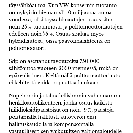
täyssähköautoa. Kun VW-konsernin tuotanto
on nykyisin hieman yli 10 miljoonaa autoa
vuodessa, olisi täyssähköautojen osuus siten
noin 25 % tuotannosta ja polttomoottoriautojen
edelleen noin 75 %. Osuus sisältää myös
hybridiautoja, joissa päävoimalähteenä on
polttomoottori.
Sdp on asettanut tavoitteeksi 750 000
sähköautoa vuoteen 2030 mennessä, mikä on
epärealistinen. Kieltämällä polttomoottoriautot
ei kehitystä voida nopeuttaa lainkaan.
Nopeimmin ja taloudellisimmin vähennämme
henkilöautoliikenteen, jonka osuus kaikista
hiilidioksidipäästöistä on noin 9 %, päästöjä
poistamalla hallitusti autoveron ensi
hallituskaudella ja kompensoimalla
vastuullisesti sen vaikutuksen valtiontaloudelle