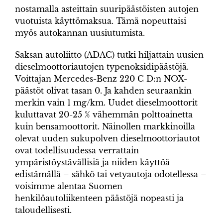
nostamalla asteittain suuripäästöisten autojen
vuotuista käyttömaksua. Tämä nopeuttaisi
myös autokannan uusiutumista.
Saksan autoliitto (ADAC) tutki hiljattain uusien
dieselmoottoriautojen typenoksidipäästöjä.
Voittajan Mercedes-Benz 220 C D:n NOX-
päästöt olivat tasan 0. Ja kahden seuraankin
merkin vain 1 mg/km. Uudet dieselmoottorit
kuluttavat 20-25 % vähemmän polttoainetta
kuin bensamoottorit. Näinollen markkinoilla
olevat uuden sukupolven dieselmoottoriautot
ovat todellisuudessa verrattain
ympäristöystävällisiä ja niiden käyttöä
edistämällä – sähkö tai vetyautoja odotellessa –
voisimme alentaa Suomen
henkilöautoliikenteen päästöjä nopeasti ja
taloudellisesti.