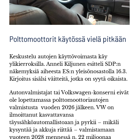
Polttomoottorit käytössä vielä pitkään
Keskustelu autojen käyttövoimasta käy
ylikierroksilla. Anneli Kiljunen esitteli SDP:n
näkemyksiä aiheesta ES:n yleisönosastolla 16.3.
Kirjoitus sisälsi väitteitä, jotka on syytä oikaista.
Autonvalmistajat tai Volkswagen-konserni eivät
ole lopettamassa polttomoottoriautojen
valmistusta vuoden 2026 jälkeen. VW on
ilmoittanut kasvattavansa
täyssähköautomallistoaan ja pyrkii – mikäli
kysyntää ja akkuja riittää – valmistamaan
vuoteen 2028 mennessä n. 22 miljoonaa