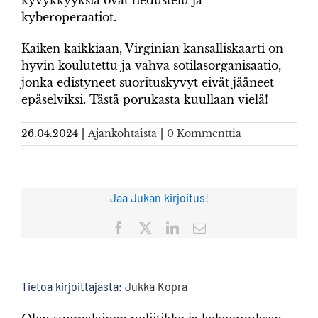
kyvykkyyksiä ovat tiedustelu ja
kyberoperaatiot.
Kaiken kaikkiaan, Virginian kansalliskaarti on
hyvin koulutettu ja vahva sotilasorganisaatio,
jonka edistyneet suorituskyvyt eivät jääneet
epäselviksi. Tästä porukasta kuullaan vielä!
26.04.2024
|
Ajankohtaista
|
0 Kommenttia
Jaa Jukan kirjoitus!
Facebook
X
LinkedIn
Sähköposti
Tietoa kirjoittajasta:
Jukka Kopra