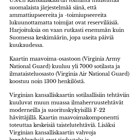
USA:n Kansalliskaartin toiminta muistuttaa
suomalaista järjestelmää siinä, että
ammattiupseereita ja -toimiupseereita
lukuunottamatta toimijat ovat reserviläisiä.
Harjoituksia on vaan rutkasti enemmän kuin
Suomessa keskimäärin, jopa useita päiviä
kuukaudessa.
Kaartin maavoima-osastoon (Virginia Army
National Guard) kuuluu yli 7000 sotilasta ja
ilmataisteluosasto (Virginia Air National Guard)
koostuu noin 1300 henkilöstä.
Virginian kansalliskaartin sotilaallisiin tehtäviin
kuuluvat muun muassa ilmaherruustehtävät
moderneilla ja suorituskykyisillä F-22
hävittäjillä. Kaartin maavoimakomponentti
toteuttaa keskeisiä taistelutehtäviä. Lisäksi
Virginian kansalliskaartin vahvoja