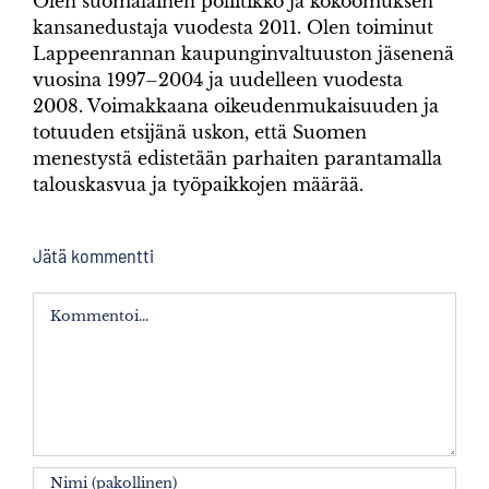
Olen suomalainen poliitikko ja kokoomuksen
kansanedustaja vuodesta 2011. Olen toiminut
Lappeenrannan kaupunginvaltuuston jäsenenä
vuosina 1997–2004 ja uudelleen vuodesta
2008. Voimakkaana oikeudenmukaisuuden ja
totuuden etsijänä uskon, että Suomen
menestystä edistetään parhaiten parantamalla
talouskasvua ja työpaikkojen määrää.
Jätä kommentti
Kommentti