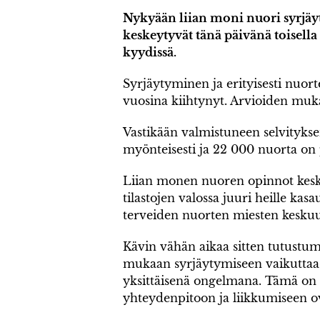
Nykyään liian moni nuori syrjäy
keskeytyvät tänä päivänä toisella
kyydissä.
Syrjäytyminen ja erityisesti nuor
vuosina kiihtynyt. Arvioiden muk
Vastikään valmistuneen selvityks
myönteisesti ja 22 000 nuorta on p
Liian monen nuoren opinnot keskeyt
tilastojen valossa juuri heille k
terveiden nuorten miesten keskuude
Kävin vähän aikaa sitten tutustu
mukaan syrjäytymiseen vaikuttaa 
yksittäisenä ongelmana. Tämä on su
yhteydenpitoon ja liikkumiseen 