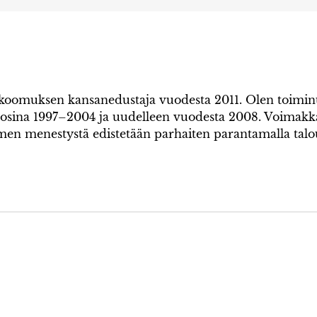
kokoomuksen kansanedustaja vuodesta 2011. Olen toim
uosina 1997–2004 ja uudelleen vuodesta 2008. Voimak
omen menestystä edistetään parhaiten parantamalla tal