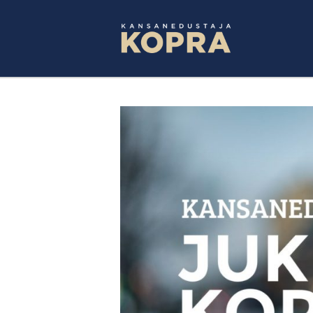
Skip
to
content
Katso
kuvaa
isompana