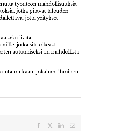
, mutta työnteon mahdollisuuksia
töksiä, jotka pitävät talouden
llettava, jotta yritykset
a sekä lisätä
lle, jotka sitä oikeasti
nuorten auttamiseksi on mahdollista
iskunta mukaan. Jokainen ihminen
Facebook
X
LinkedIn
Sähköposti