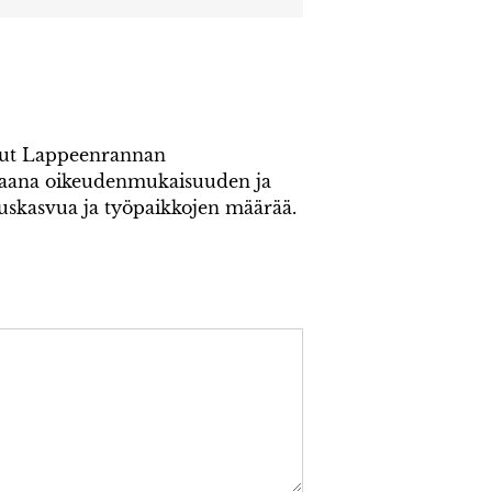
inut Lappeenrannan
kaana oikeudenmukaisuuden ja
ouskasvua ja työpaikkojen määrää.