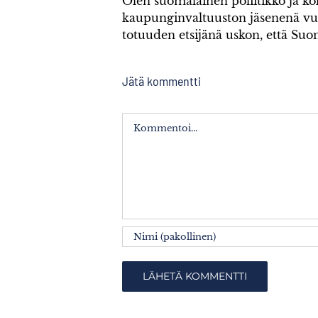
Olen suomalainen poliitikko ja 
kaupunginvaltuuston jäsenenä v
totuuden etsijänä uskon, että Su
Jätä kommentti
Kommentti