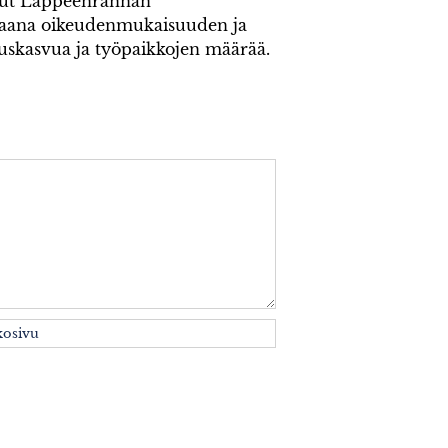
inut Lappeenrannan
kaana oikeudenmukaisuuden ja
ouskasvua ja työpaikkojen määrää.