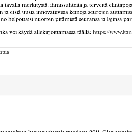
valla merkitystä, ihmissuhteita ja terveitä elintapoja.
an ja etsiä uusia innovatiivisia keinoja seurojen auttam
o helpottaisi nuorten pitämistä seuransa ja lajinsa pari
onka voi käydä allekirjoittamassa täällä:
https://www.kansa
ttia