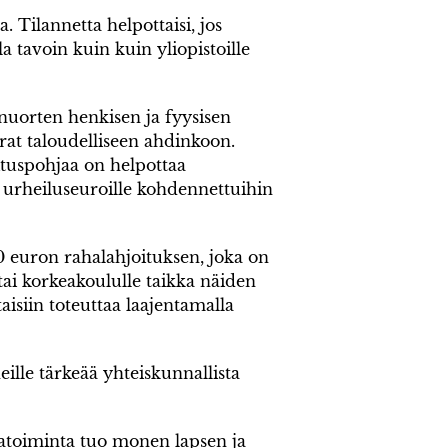
Tilannetta helpottaisi, jos
a tavoin kuin kuin yliopistoille
nuorten henkisen ja fyysisen
rat taloudelliseen ahdinkoon.
tuspohjaa on helpottaa
 urheiluseuroille kohdennettuihin
 euron rahalahjoituksen, joka on
e tai korkeakoululle taikka näiden
aisiin toteuttaa laajentamalla
ille tärkeää yhteiskunnallista
ratoiminta tuo monen lapsen ja