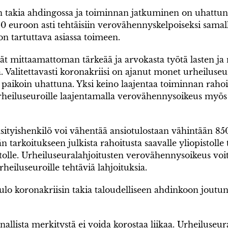
takia ahdingossa ja toiminnan jatkuminen on uhattuna. 
0 euroon asti tehtäisiin verovähennyskelpoiseksi samall
on tartuttava asiassa toimeen.
t mittaamattoman tärkeää ja arvokasta työtä lasten ja 
. Valitettavasti koronakriisi on ajanut monet urheiluseu
ikoin uhattuna. Yksi keino laajentaa toiminnan rahoi
urheiluseuroille laajentamalla verovähennysoikeus myös
ityishenkilö voi vähentää ansiotulostaan vähintään 850
ään tarkoitukseen julkista rahoitusta saavalle yliopistoll
tolle. Urheiluseuralahjoitusten verovähennysoikeus voit
iluseuroille tehtäviä lahjoituksia.
ulo koronakriisin takia taloudelliseen ahdinkoon joutune
llista merkitystä ei voida korostaa liikaa. Urheiluseu