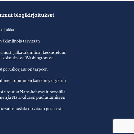
mmat blogikirjoitukset
tse Jukka
aväkimiinoja tarvitaan
a nosti jalkaväkimiinat keskusteluun
-kokouksessa Washingtonissa
3 peruskorjaus on tarpeen
allinen sopiminen kaikkiin yrityksiin
si sitoutuu Nato-kehysvaltioroolilla
en ja Nato-alueen puolustamiseen
turvallisuuslaki tarvitaan pikaisesti