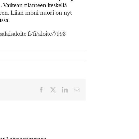
 Vaikean tilanteen keskellä
iseen. Liian moni nuori on nyt
ssa.
laisaloite.fi/fi/aloite/7993
Facebook
X
LinkedIn
Sähköposti