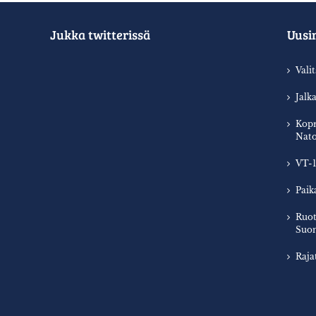
Jukka twitterissä
Uusi
Vali
Jalk
Kopr
Nato
VT-1
Paik
Ruot
Suom
Raja