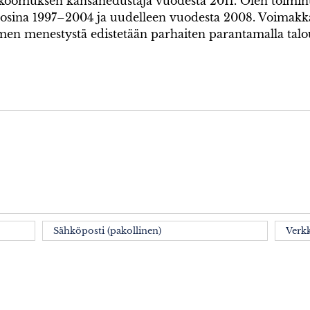
kokoomuksen kansanedustaja vuodesta 2011. Olen toim
uosina 1997–2004 ja uudelleen vuodesta 2008. Voimak
omen menestystä edistetään parhaiten parantamalla tal