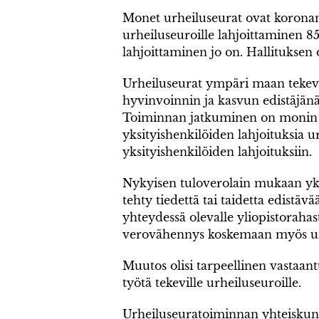
Monet urheiluseurat ovat koronan 
urheiluseuroille lahjoittaminen 85
lahjoittaminen jo on. Hallituksen 
Urheiluseurat ympäri maan tekevä
hyvinvoinnin ja kasvun edistäjänä
Toiminnan jatkuminen on monin pa
yksityishenkilöiden lahjoituksia 
yksityishenkilöiden lahjoituksiin.
Nykyisen tuloverolain mukaan yks
tehty tiedettä tai taidetta edistäv
yhteydessä olevalle yliopistorahas
verovähennys koskemaan myös urhe
Muutos olisi tarpeellinen vastaant
työtä tekeville urheiluseuroille.
Urheiluseuratoiminnan yhteiskunna