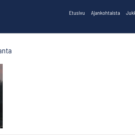
Etusivu
Ajankohtaista
Juk
anta