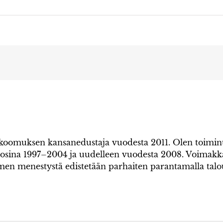
kokoomuksen kansanedustaja vuodesta 2011. Olen toim
uosina 1997–2004 ja uudelleen vuodesta 2008. Voimak
omen menestystä edistetään parhaiten parantamalla tal