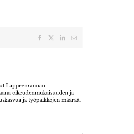
Facebook
X
LinkedIn
Sähköposti
inut Lappeenrannan
kaana oikeudenmukaisuuden ja
ouskasvua ja työpaikkojen määrää.