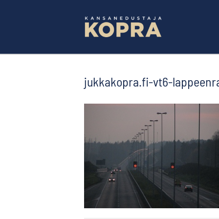
Skip
to
content
jukkakopra.fi-vt6-lappeenr