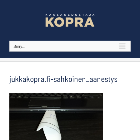
Skip
to
content
Siirry...
jukkakopra.fi-sahkoinen_aanestys