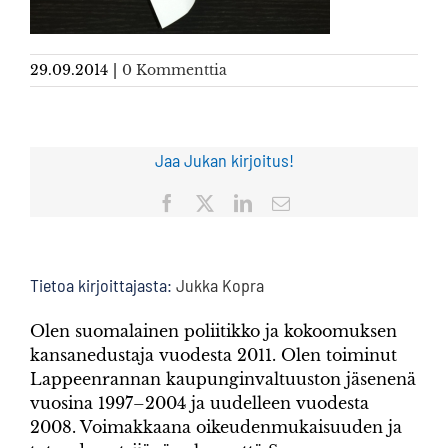
29.09.2014
|
0 Kommenttia
Jaa Jukan kirjoitus!
Facebook
X
LinkedIn
Sähköposti
Tietoa kirjoittajasta:
Jukka Kopra
Olen suomalainen poliitikko ja kokoomuksen
kansanedustaja vuodesta 2011. Olen toiminut
Lappeenrannan kaupunginvaltuuston jäsenenä
vuosina 1997–2004 ja uudelleen vuodesta
2008. Voimakkaana oikeudenmukaisuuden ja