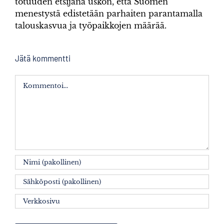
totuuden etsijänä uskon, että Suomen
menestystä edistetään parhaiten parantamalla
talouskasvua ja työpaikkojen määrää.
Jätä kommentti
Kommentti