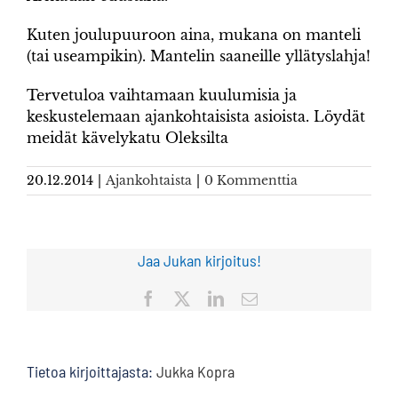
Kuten joulupuuroon aina, mukana on manteli
(tai useampikin). Mantelin saaneille yllätyslahja!
Tervetuloa vaihtamaan kuulumisia ja
keskustelemaan ajankohtaisista asioista. Löydät
meidät kävelykatu Oleksilta
20.12.2014
|
Ajankohtaista
|
0 Kommenttia
Jaa Jukan kirjoitus!
Facebook
X
LinkedIn
Sähköposti
Tietoa kirjoittajasta:
Jukka Kopra