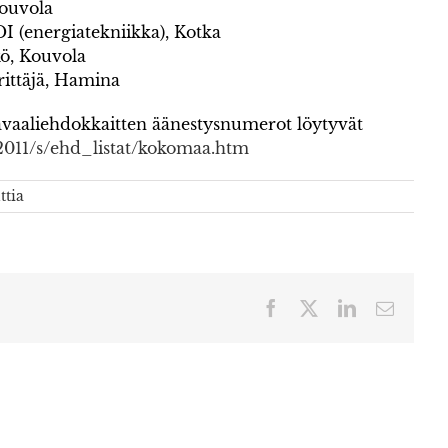
Kouvola
I (energiatekniikka), Kotka
kö, Kouvola
rittäjä, Hamina
aaliehdokkaitten äänestysnumerot löytyvät
E2011/s/ehd_listat/kokomaa.htm
tia
Facebook
X
LinkedIn
Sähköp