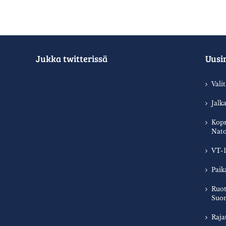
Jukka twitterissä
Uusi
Vali
Jalk
Kopr
Nato
VT-1
Paik
Ruot
Suom
Raja