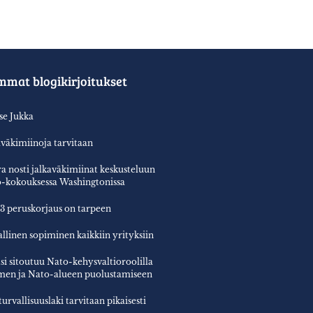
mmat blogikirjoitukset
tse Jukka
aväkimiinoja tarvitaan
a nosti jalkaväkimiinat keskusteluun
-kokouksessa Washingtonissa
3 peruskorjaus on tarpeen
allinen sopiminen kaikkiin yrityksiin
si sitoutuu Nato-kehysvaltioroolilla
en ja Nato-alueen puolustamiseen
turvallisuuslaki tarvitaan pikaisesti