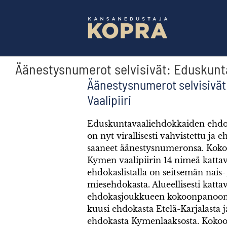
Skip
to
content
Äänestysnumerot selvisivät: Eduskunt
Äänestysnumerot selvisivä
Vaalipiiri
Eduskuntavaaliehdokkaiden ehdo
on nyt virallisesti vahvistettu ja 
saaneet äänestysnumeronsa. Ko
Kymen vaalipiirin 14 nimeä kattav
ehdokaslistalla on seitsemän nais-
miesehdokasta. Alueellisesti katta
ehdokasjoukkueen kokoonpanoo
kuusi ehdokasta Etelä-Karjalasta 
ehdokasta Kymenlaaksosta. Koko