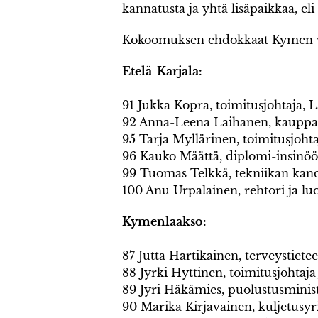
kannatusta ja yhtä lisäpaikkaa, el
Kokoomuksen ehdokkaat Kymen vaa
Etelä-Karjala:
91 Jukka Kopra, toimitusjohtaja,
92 Anna-Leena Laihanen, kauppati
95 Tarja Myllärinen, toimitusjoht
96 Kauko Määttä, diplomi-insinöö
99 Tuomas Telkkä, tekniikan kand
100 Anu Urpalainen, rehtori ja lu
Kymenlaakso:
87 Jutta Hartikainen, terveystiete
88 Jyrki Hyttinen, toimitusjohtaja 
89 Jyri Häkämies, puolustusminist
90 Marika Kirjavainen, kuljetusyri