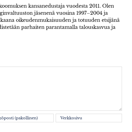
okoomuksen kansanedustaja vuodesta 2011. Olen
invaltuuston jäsenenä vuosina 1997–2004 ja
kaana oikeudenmukaisuuden ja totuuden etsijänä
istetään parhaiten parantamalla talouskasvua ja