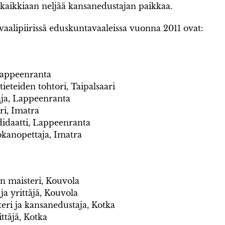
i kaikkiaan neljää kansanedustajan paikkaa.
lipiirissä eduskuntavaaleissa vuonna 2011 ovat:
 Lappeenranta
eteiden tohtori, Taipalsaari
aja, Lappeenranta
ri, Imatra
idaatti, Lappeenranta
okanopettaja, Imatra
en maisteri, Kouvola
ja yrittäjä, Kouvola
eri ja kansanedustaja, Kotka
ttäjä, Kotka