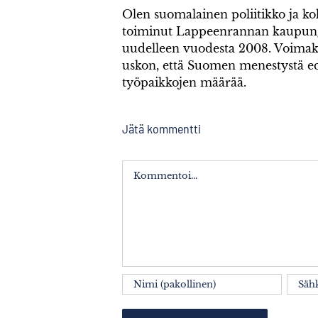
Olen suomalainen poliitikko ja k
toiminut Lappeenrannan kaupung
uudelleen vuodesta 2008. Voimak
uskon, että Suomen menestystä ed
työpaikkojen määrää.
Jätä kommentti
Kommentti