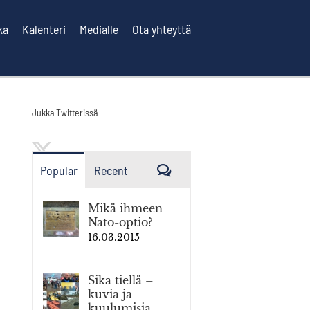
ka
Kalenteri
Medialle
Ota yhteyttä
Jukka Twitterissä
Kommenttia
Popular
Recent
Mikä ihmeen
Nato-optio?
16.03.2015
Sika tiellä –
kuvia ja
kuulumisia