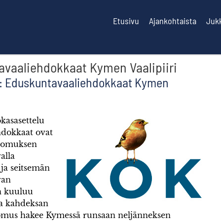
Etusivu
Ajankohtaista
Juk
avaaliehdokkaat Kymen Vaalipiiri
t: Eduskuntavaaliehdokkaat Kymen
kasasettelu
ehdokkaat ovat
koomuksen
alla
 ja seitsemän
van
n kuuluu
ja kahdeksan
omus hakee Kymessä runsaan neljänneksen