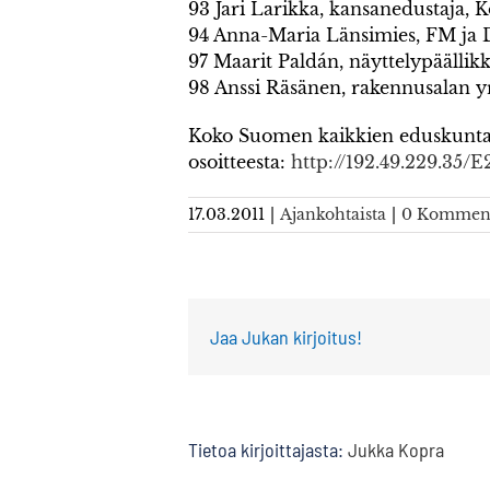
93 Jari Larikka, kansanedustaja, 
94 Anna-Maria Länsimies, FM ja D
97 Maarit Paldán, näyttelypäällik
98 Anssi Räsänen, rakennusalan y
Koko Suomen kaikkien eduskuntav
osoitteesta:
http://192.49.229.35/
17.03.2011
|
Ajankohtaista
|
0 Komment
Jaa Jukan kirjoitus!
Tietoa kirjoittajasta:
Jukka Kopra