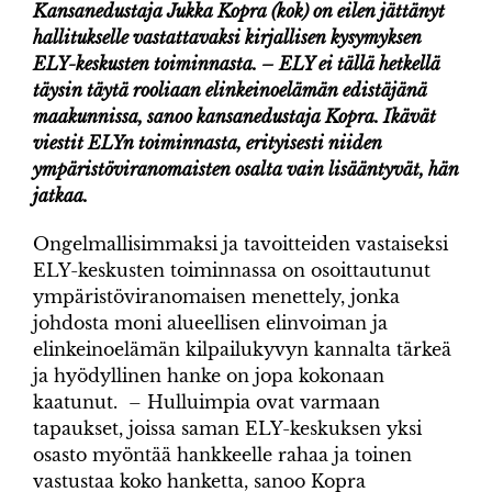
Kansanedustaja Jukka Kopra (kok) on eilen jättänyt
hallitukselle vastattavaksi kirjallisen kysymyksen
ELY-keskusten toiminnasta. – ELY ei tällä hetkellä
täysin täytä rooliaan elinkeinoelämän edistäjänä
maakunnissa, sanoo kansanedustaja Kopra. Ikävät
viestit ELYn toiminnasta, erityisesti niiden
ympäristöviranomaisten osalta vain lisääntyvät, hän
jatkaa.
Ongelmallisimmaksi ja tavoitteiden vastaiseksi
ELY-keskusten toiminnassa on osoittautunut
ympäristöviranomaisen menettely, jonka
johdosta moni alueellisen elinvoiman ja
elinkeinoelämän kilpailukyvyn kannalta tärkeä
ja hyödyllinen hanke on jopa kokonaan
kaatunut. – Hulluimpia ovat varmaan
tapaukset, joissa saman ELY-keskuksen yksi
osasto myöntää hankkeelle rahaa ja toinen
vastustaa koko hanketta, sanoo Kopra