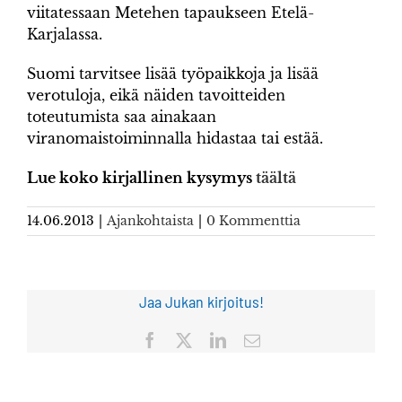
viitatessaan Metehen tapaukseen Etelä-
Karjalassa.
Suomi tarvitsee lisää työpaikkoja ja lisää
verotuloja, eikä näiden tavoitteiden
toteutumista saa ainakaan
viranomaistoiminnalla hidastaa tai estää.
Lue koko kirjallinen kysymys
täältä
14.06.2013
|
Ajankohtaista
|
0 Kommenttia
Jaa Jukan kirjoitus!
Facebook
X
LinkedIn
Sähköposti