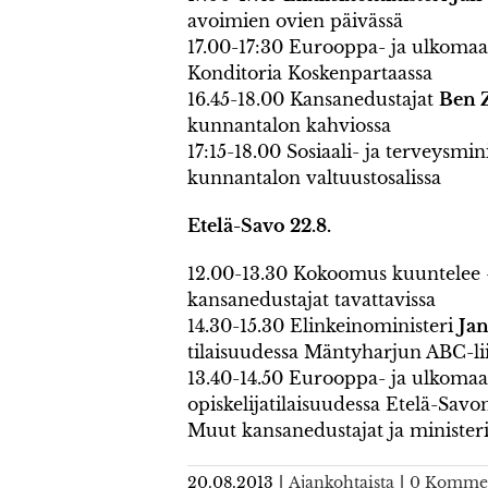
avoimien ovien päivässä
17.00-17:30 Eurooppa- ja ulkoma
Konditoria Koskenpartaassa
16.45-18.00 Kansanedustajat
Ben 
kunnantalon kahviossa
17:15-18.00 Sosiaali- ja terveysmin
kunnantalon valtuustosalissa
Etelä-Savo 22.8.
12.00-13.30 Kokoomus kuuntelee -ti
kansanedustajat tavattavissa
14.30-15.30 Elinkeinoministeri
Ja
tilaisuudessa Mäntyharjun ABC-l
13.40-14.50 Eurooppa- ja ulkoma
opiskelijatilaisuudessa Etelä-Savo
Muut kansanedustajat ja ministeri
20.08.2013
|
Ajankohtaista
|
0 Kommen