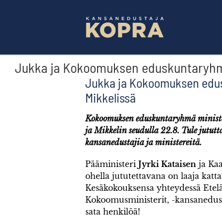
Skip
to
content
Jukka ja Kokoomuksen eduskuntaryhm
Jukka ja Kokoomuksen edu
Mikkelissä
Kokoomuksen eduskuntaryhmä minister
ja Mikkelin seudulla 22.8. Tule jut
kansanedustajia ja ministereitä.
Pääministeri
Jyrki Kataisen
ja Ka
ohella jututettavana on laaja kat
Kesäkokouksensa yhteydessä Etelä
Kokoomusministerit, -kansanedusta
sata henkilöä!