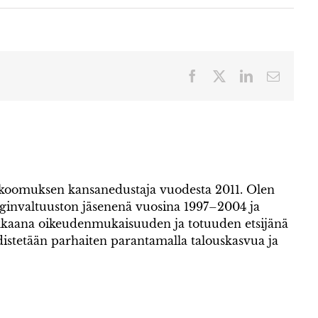
Facebook
X
LinkedIn
Sähköp
okoomuksen kansanedustaja vuodesta 2011. Olen
invaltuuston jäsenenä vuosina 1997–2004 ja
kaana oikeudenmukaisuuden ja totuuden etsijänä
istetään parhaiten parantamalla talouskasvua ja