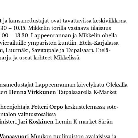
 ja kansanedustajat ovat tavattavissa keskiviikkona
30 – 10.15. Mikkelin torilla vastaava tilaisuus
 12.00 – 13.30. Lappeenrannan ja Mikkelin ohella
ierailuille ympäristön kuntiin. Etelä-Karjalassa
, Luumäki, Savitaipale ja Taipalsaari. Etelä-
rju ja useat kohteet Mikkelissä.
kansanedustajat Lappeenrannan kävelykatu Oleksilla
teri
Henna Virkkunen
Taipalsaarella K-Market
heenjohtaja
Petteri Orpo
keskustelemassa sote-
talon valtuustosalissa
inisteri
Jari Koskinen
Lemin K-market Särän
 Vapaavuori
Muukon tuulipuiston avajaisissa ja