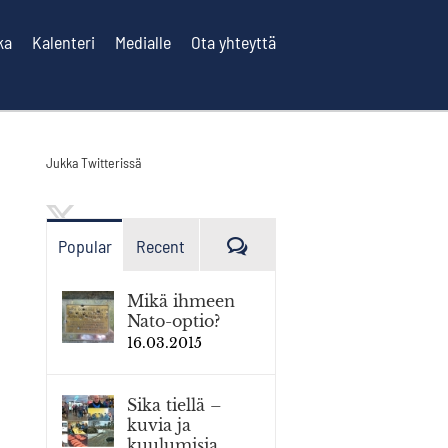
ka
Kalenteri
Medialle
Ota yhteyttä
Jukka Twitterissä
Kommenttia
Popular
Recent
Mikä ihmeen
Nato-optio?
16.03.2015
Sika tiellä –
kuvia ja
kuulumisia