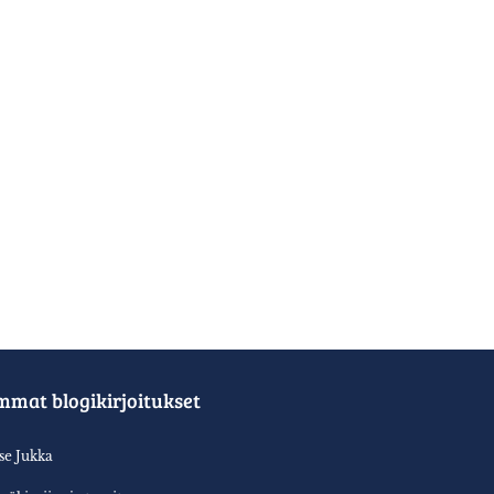
mmat blogikirjoitukset
tse Jukka