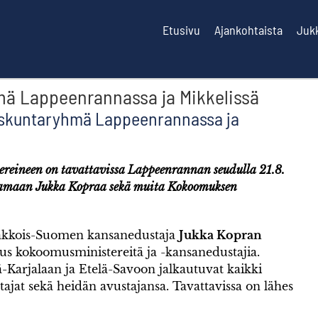
Etusivu
Ajankohtaista
Juk
ä Lappeenrannassa ja Mikkelissä
skuntaryhmä Lappeenrannassa ja
eineen on tavattavissa Lappeenrannan seudulla 21.8.
uttamaan Jukka Kopraa sekä muita Kokoomuksen
akkois-Suomen kansanedustaja
Jukka Kopran
taus kokoomusministereitä ja -kansanedustajia.
-Karjalaan ja Etelä-Savoon jalkautuvat kaikki
jat sekä heidän avustajansa. Tavattavissa on lähes