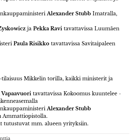
ankauppaministeri
Alexander Stubb
Imatralla,
Zyskowicz
ja
Pekka Ravi
tavattavissa Luumäen
isteri
Paula Risikko
tavattavissa Savitaipaleen
laisuus Mikkelin torilla, kaikki ministerit ja
n Vapaavuori
tavattavissa Kokoomus kuuntelee -
iikenneasemalla
ankauppaministeri
Alexander Stubb
n Ammattiopistolla.
t tutustuvat mm. alueen yrityksiin.
ttia