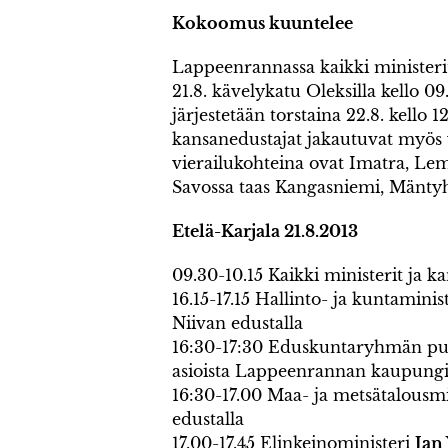
Kokoomus kuuntelee
Lappeenrannassa kaikki ministerit
21.8. kävelykatu Oleksilla kello 09.
järjestetään torstaina 22.8. kello
kansanedustajat jakautuvat myös v
vierailukohteina ovat Imatra, Lemi
Savossa taas Kangasniemi, Mäntyha
Etelä-Karjala 21.8.2013
09.30-10.15 Kaikki ministerit ja 
16.15-17.15 Hallinto- ja kuntaminis
Niivan edustalla
16:30-17:30 Eduskuntaryhmän pu
asioista Lappeenrannan kaupungin
16:30-17.00 Maa- ja metsätalousm
edustalla
17.00-17.45 Elinkeinoministeri
Jan