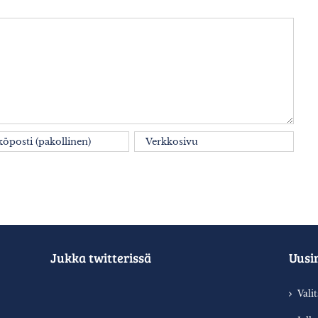
Jukka twitterissä
Uusi
Vali