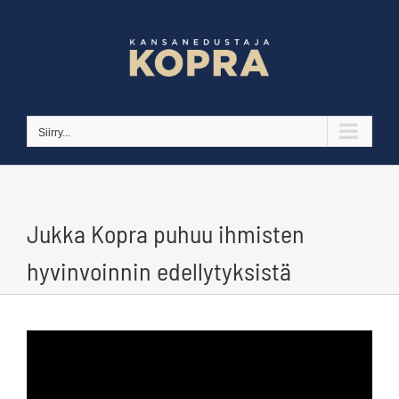
Skip
to
content
Siirry...
Jukka Kopra puhuu ihmisten
hyvinvoinnin edellytyksistä