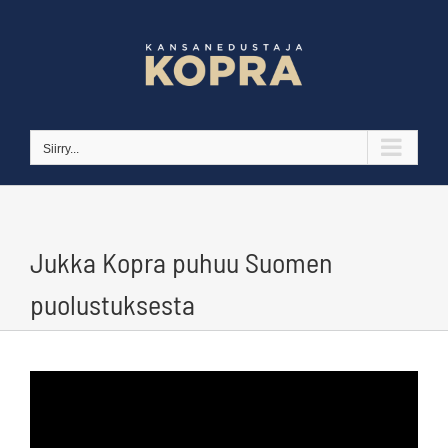
Skip
to
content
Siirry...
Jukka Kopra puhuu Suomen
puolustuksesta