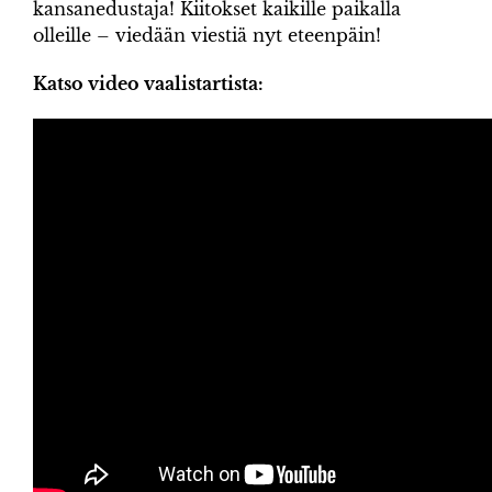
kansanedustaja! Kiitokset kaikille paikalla
olleille – viedään viestiä nyt eteenpäin!
Katso video vaalistartista: