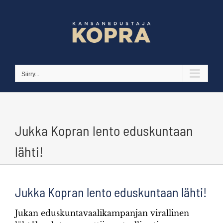
Skip
to
content
Siirry...
Jukka Kopran lento eduskuntaan
lähti!
Jukka Kopran lento eduskuntaan lähti!
Jukan eduskuntavaalikampanjan virallinen