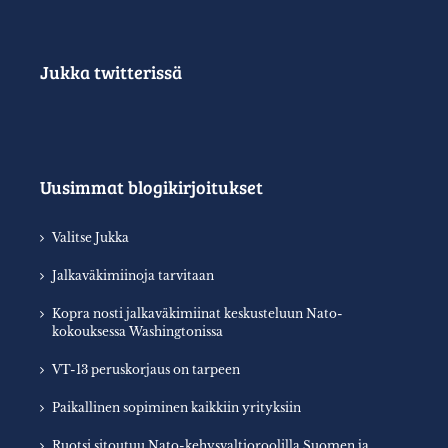
Jukka twitterissä
Uusimmat blogikirjoitukset
Valitse Jukka
Jalkaväkimiinoja tarvitaan
Kopra nosti jalkaväkimiinat keskusteluun Nato-
kokouksessa Washingtonissa
VT-13 peruskorjaus on tarpeen
Paikallinen sopiminen kaikkiin yrityksiin
Ruotsi sitoutuu Nato-kehysvaltioroolilla Suomen ja