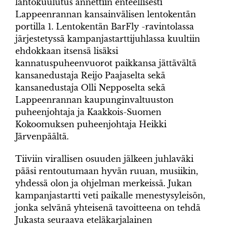
lähtökuulutus annettiin enteellisesti
Lappeenrannan kansainvälisen lentokentän
portilla 1. Lentokentän BarFly -ravintolassa
järjestetyssä kampanjastarttijuhlassa kuultiin
ehdokkaan itsensä lisäksi
kannatuspuheenvuorot paikkansa jättävältä
kansanedustaja Reijo Paajaselta sekä
kansanedustaja Olli Nepposelta sekä
Lappeenrannan kaupunginvaltuuston
puheenjohtaja ja Kaakkois-Suomen
Kokoomuksen puheenjohtaja Heikki
Järvenpäältä.
Tiiviin virallisen osuuden jälkeen juhlaväki
pääsi rentoutumaan hyvän ruuan, musiikin,
yhdessä olon ja ohjelman merkeissä. Jukan
kampanjastartti veti paikalle menestysyleisön,
jonka selvänä yhteisenä tavoitteena on tehdä
Jukasta seuraava eteläkarjalainen