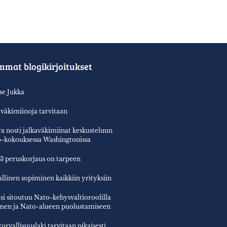
mmat blogikirjoitukset
tse Jukka
aväkimiinoja tarvitaan
a nosti jalkaväkimiinat keskusteluun
-kokouksessa Washingtonissa
3 peruskorjaus on tarpeen
allinen sopiminen kaikkiin yrityksiin
si sitoutuu Nato-kehysvaltioroolilla
en ja Nato-alueen puolustamiseen
turvallisuuslaki tarvitaan pikaisesti