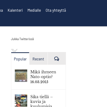
ka
Kalenteri
Medialle
Ota yhteyttä
Jukka Twitterissä
Kommenttia
Popular
Recent
Mikä ihmeen
Nato-optio?
16.03.2015
Sika tiellä –
kuvia ja
kuulumisia