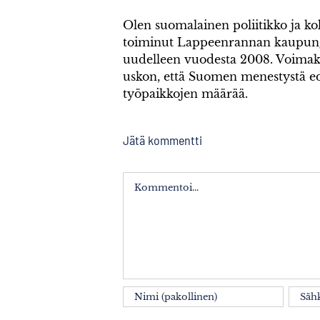
Olen suomalainen poliitikko ja k
toiminut Lappeenrannan kaupung
uudelleen vuodesta 2008. Voimak
uskon, että Suomen menestystä ed
työpaikkojen määrää.
Jätä kommentti
Kommentti