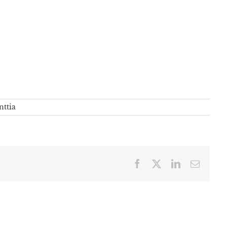
ttia
Facebook
X
LinkedIn
Sähköp