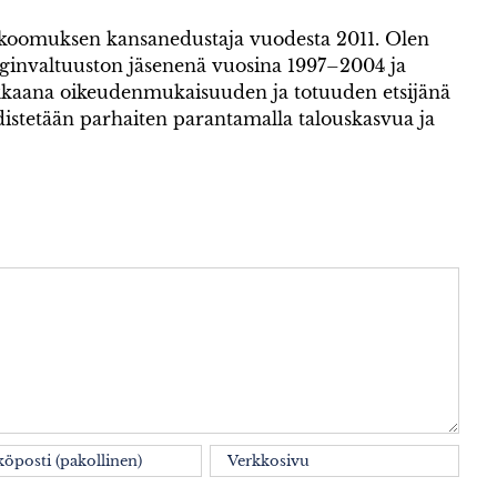
okoomuksen kansanedustaja vuodesta 2011. Olen
invaltuuston jäsenenä vuosina 1997–2004 ja
kaana oikeudenmukaisuuden ja totuuden etsijänä
istetään parhaiten parantamalla talouskasvua ja