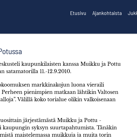
Etusivu
Ajankohtaista
Juk
Potussa
keskusteli kaupunkilaisten kanssa Muikku ja Pottu
satamatorilla 11.-12.9.2010.
kokoomuksen markkinakojun luona vieraili
 Perheen pienimpien matkaan lähtikin Valtosen
loja”. Välillä koko torialue olikin valkoisenaan
uosittain järjestämästä Muikku ja Pottu -
 kaupungin syksyn suurtapahtumista. Tänäkin
hmistä maistelemassa muikkuja ja muita torin