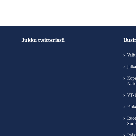
Jukka twitterissä
Uusi
Vali
Jalk
Kopr
Nato
VT-1
Paik
Ruot
Suom
Raja