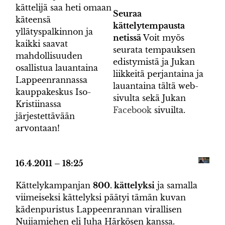
kättelijä saa heti omaan
Seuraa
käteensä
kättelytempausta
yllätyspalkinnon ja
netissä
Voit myös
kaikki saavat
seurata tempauksen
mahdollisuuden
edistymistä ja Jukan
osallistua lauantaina
liikkeitä perjantaina ja
Lappeenrannassa
lauantaina tältä web-
kauppakeskus Iso-
sivulta sekä Jukan
Kristiinassa
Facebook
sivuilta.
järjestettävään
arvontaan!
16.4.2011 – 18:25
Kättelykampanjan
800. kättelyksi
ja samalla
viimeiseksi kättelyksi päätyi tämän kuvan
kädenpuristus Lappeenrannan virallisen
Nuijamiehen eli Juha Härkösen kanssa.