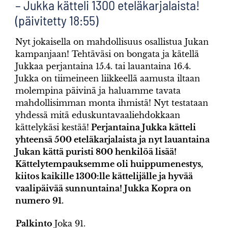
– Jukka kätteli 1300 eteläkarjalaista!
(päivitetty 18:55)
Nyt jokaisella on mahdollisuus osallistua Jukan
kampanjaan! Tehtäväsi on bongata ja kätellä
Jukkaa perjantaina 15.4. tai lauantaina 16.4.
Jukka on tiimeineen liikkeellä aamusta iltaan
molempina päivinä ja haluamme tavata
mahdollisimman monta ihmistä! Nyt testataan
yhdessä mitä eduskuntavaaliehdokkaan
kättelykäsi kestää!
Perjantaina Jukka kätteli
yhteensä 500 eteläkarjalaista ja nyt lauantaina
Jukan kättä puristi 800 henkilöä lisää!
Kättelytempauksemme oli huippumenestys,
kiitos kaikille 1300:lle kättelijälle ja hyvää
vaalipäivää sunnuntaina! Jukka Kopra on
numero 91.
Palkinto
Joka 91.