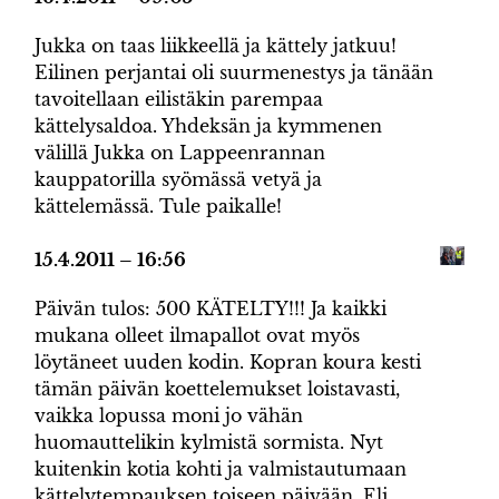
Jukka on taas liikkeellä ja kättely jatkuu!
Eilinen perjantai oli suurmenestys ja tänään
tavoitellaan eilistäkin parempaa
kättelysaldoa. Yhdeksän ja kymmenen
välillä Jukka on Lappeenrannan
kauppatorilla syömässä vetyä ja
kättelemässä. Tule paikalle!
15.4.2011 – 16:56
Päivän tulos: 500 KÄTELTY!!! Ja kaikki
mukana olleet ilmapallot ovat myös
löytäneet uuden kodin. Kopran koura kesti
tämän päivän koettelemukset loistavasti,
vaikka lopussa moni jo vähän
huomauttelikin kylmistä sormista. Nyt
kuitenkin kotia kohti ja valmistautumaan
kättelytempauksen toiseen päivään. Eli