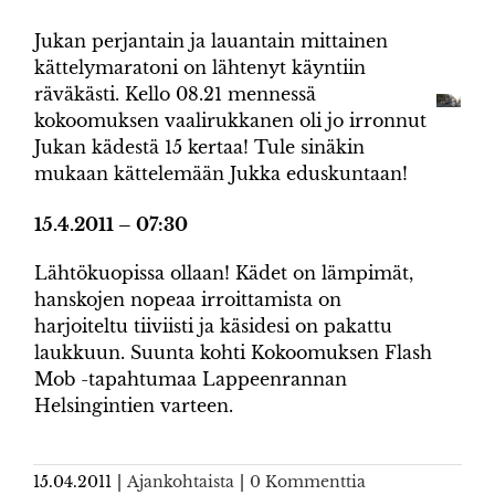
Jukan perjantain ja lauantain mittainen
kättelymaratoni on lähtenyt käyntiin
räväkästi. Kello 08.21 mennessä
kokoomuksen vaalirukkanen oli jo irronnut
Jukan kädestä 15 kertaa! Tule sinäkin
mukaan kättelemään Jukka eduskuntaan!
15.4.2011 – 07:30
Lähtökuopissa ollaan! Kädet on lämpimät,
hanskojen nopeaa irroittamista on
harjoiteltu tiiviisti ja käsidesi on pakattu
laukkuun. Suunta kohti Kokoomuksen Flash
Mob -tapahtumaa Lappeenrannan
Helsingintien varteen.
15.04.2011
|
Ajankohtaista
|
0 Kommenttia