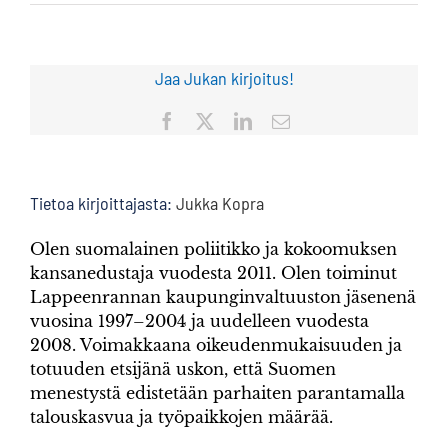
Jaa Jukan kirjoitus!
Facebook
X
LinkedIn
Sähköposti
Tietoa kirjoittajasta:
Jukka Kopra
Olen suomalainen poliitikko ja kokoomuksen
kansanedustaja vuodesta 2011. Olen toiminut
Lappeenrannan kaupunginvaltuuston jäsenenä
vuosina 1997–2004 ja uudelleen vuodesta
2008. Voimakkaana oikeudenmukaisuuden ja
totuuden etsijänä uskon, että Suomen
menestystä edistetään parhaiten parantamalla
talouskasvua ja työpaikkojen määrää.