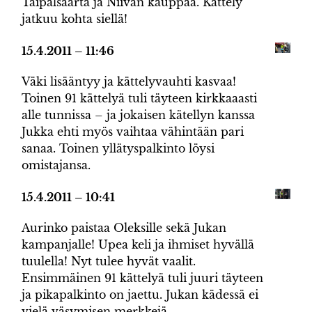
Taipalsaarta ja Niivan kauppaa. Kättely
jatkuu kohta siellä!
15.4.2011 – 11:46
Väki lisääntyy ja kättelyvauhti kasvaa!
Toinen 91 kättelyä tuli täyteen kirkkaaasti
alle tunnissa – ja jokaisen kätellyn kanssa
Jukka ehti myös vaihtaa vähintään pari
sanaa. Toinen yllätyspalkinto löysi
omistajansa.
15.4.2011 – 10:41
Aurinko paistaa Oleksille sekä Jukan
kampanjalle! Upea keli ja ihmiset hyvällä
tuulella! Nyt tulee hyvät vaalit.
Ensimmäinen 91 kättelyä tuli juuri täyteen
ja pikapalkinto on jaettu. Jukan kädessä ei
vielä väsymisen merkkejä.