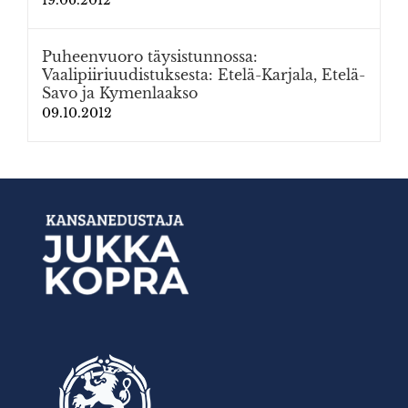
19.06.2012
Puheenvuoro täysistunnossa:
Vaalipiiriuudistuksesta: Etelä-Karjala, Etelä-
Savo ja Kymenlaakso
09.10.2012