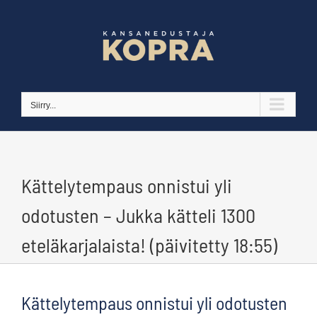
Skip
to
content
Siirry...
Kättelytempaus onnistui yli
odotusten – Jukka kätteli 1300
eteläkarjalaista! (päivitetty 18:55)
Kättelytempaus onnistui yli odotusten