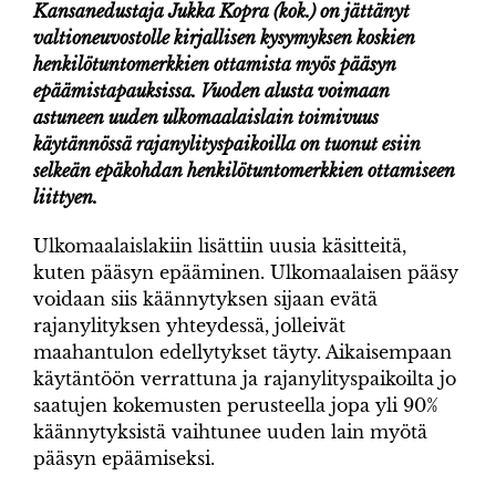
Kansanedustaja Jukka Kopra (kok.) on jättänyt
valtioneuvostolle kirjallisen kysymyksen koskien
henkilötuntomerkkien ottamista myös pääsyn
epäämistapauksissa. Vuoden alusta voimaan
astuneen uuden ulkomaalaislain toimivuus
käytännössä rajanylityspaikoilla on tuonut esiin
selkeän epäkohdan henkilötuntomerkkien ottamiseen
liittyen.
Ulkomaalaislakiin lisättiin uusia käsitteitä,
kuten pääsyn epääminen. Ulkomaalaisen pääsy
voidaan siis käännytyksen sijaan evätä
rajanylityksen yhteydessä, jolleivät
maahantulon edellytykset täyty. Aikaisempaan
käytäntöön verrattuna ja rajanylityspaikoilta jo
saatujen kokemusten perusteella jopa yli 90%
käännytyksistä vaihtunee uuden lain myötä
pääsyn epäämiseksi.