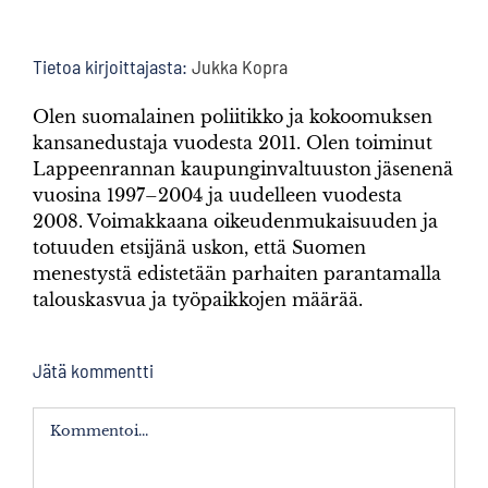
Tietoa kirjoittajasta:
Jukka Kopra
Olen suomalainen poliitikko ja kokoomuksen
kansanedustaja vuodesta 2011. Olen toiminut
Lappeenrannan kaupunginvaltuuston jäsenenä
vuosina 1997–2004 ja uudelleen vuodesta
2008. Voimakkaana oikeudenmukaisuuden ja
totuuden etsijänä uskon, että Suomen
menestystä edistetään parhaiten parantamalla
talouskasvua ja työpaikkojen määrää.
Jätä kommentti
Kommentti