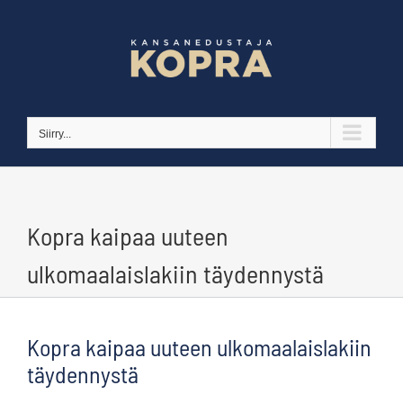
Skip
to
content
Siirry...
Kopra kaipaa uuteen
ulkomaalaislakiin täydennystä
Kopra kaipaa uuteen ulkomaalaislakiin
täydennystä