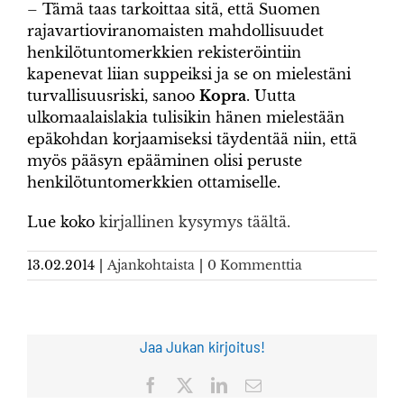
– Tämä taas tarkoittaa sitä, että Suomen
rajavartioviranomaisten mahdollisuudet
henkilötuntomerkkien rekisteröintiin
kapenevat liian suppeiksi ja se on mielestäni
turvallisuusriski, sanoo
Kopra
. Uutta
ulkomaalaislakia tulisikin hänen mielestään
epäkohdan korjaamiseksi täydentää niin, että
myös pääsyn epääminen olisi peruste
henkilötuntomerkkien ottamiselle.
Lue koko
kirjallinen kysymys täältä.
13.02.2014
|
Ajankohtaista
|
0 Kommenttia
Jaa Jukan kirjoitus!
Facebook
X
LinkedIn
Sähköposti