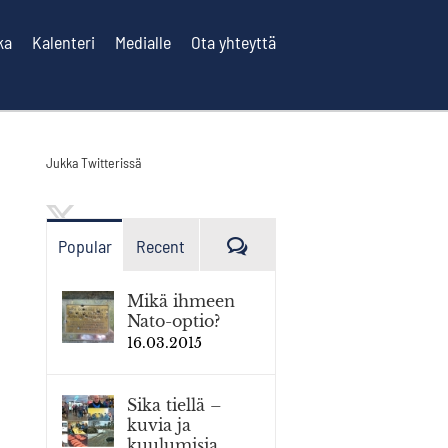
ka
Kalenteri
Medialle
Ota yhteyttä
Jukka Twitterissä
Kommenttia
Popular
Recent
Mikä ihmeen
Nato-optio?
16.03.2015
Sika tiellä –
kuvia ja
kuulumisia