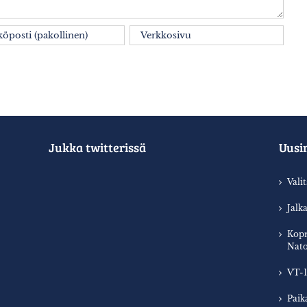
Jukka twitterissä
Uusi
Vali
Jalk
Kopr
Nato
VT-1
Paik