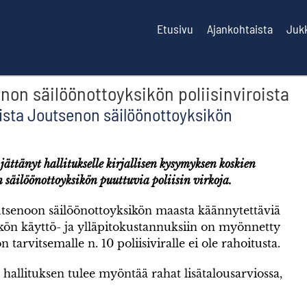
Etusivu
Ajankohtaista
Juk
on säilöönottoyksikön poliisinviroista
sta Joutsenon säilöönottoyksikön
ättänyt hallitukselle kirjallisen kysymyksen koskien
säilöönottoyksikön puuttuvia poliisin virkoja.
utsenoon säilöönottoyksikön maasta käännytettäviä
ikön käyttö- ja ylläpitokustannuksiin on myönnetty
arvitsemalle n. 10 poliisiviralle ei ole rahoitusta.
ja hallituksen tulee myöntää rahat lisätalousarviossa,