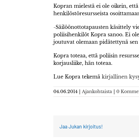
Kopran mielestä ei ole oikein, että
henkilöstöresursseista osoittamaa
-Säilöönottotapausten käsittely vi
poliisihenkilöt Kopra sanoo. Ei ol
joutuvat olemaan pidätettynä sen ta
Kopra toteaa, että poliisin resursse
korjausliike, hän toteaa.
Lue Kopra tekemä
kirjallinen kys
04.06.2014
|
Ajankohtaista
|
0 Kommen
Jaa Jukan kirjoitus!