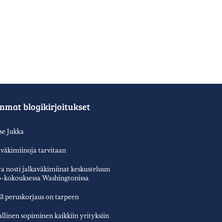
mmat blogikirjoitukset
tse Jukka
aväkimiinoja tarvitaan
a nosti jalkaväkimiinat keskusteluun
-kokouksessa Washingtonissa
3 peruskorjaus on tarpeen
allinen sopiminen kaikkiin yrityksiin