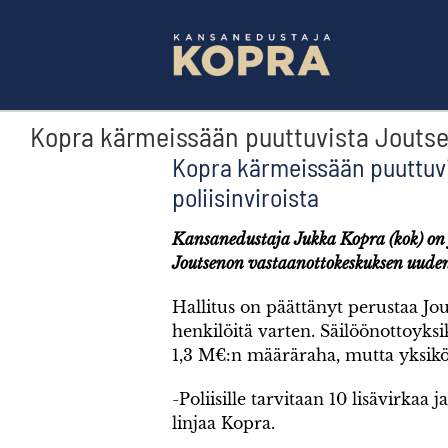
Skip
to
content
Kopra kärmeissään puuttuvista Joutsen
Kopra kärmeissään puuttuvi
poliisinviroista
Kansanedustaja Jukka Kopra (kok) on j
Joutsenon vastaanottokeskuksen uuden 
Hallitus on päättänyt perustaa Jo
henkilöitä varten. Säilöönottoyks
1,3 M€:n määräraha, mutta yksikön t
-Poliisille tarvitaan 10 lisävirkaa 
linjaa Kopra.