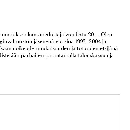
okoomuksen kansanedustaja vuodesta 2011. Olen
invaltuuston jäsenenä vuosina 1997–2004 ja
kaana oikeudenmukaisuuden ja totuuden etsijänä
istetään parhaiten parantamalla talouskasvua ja