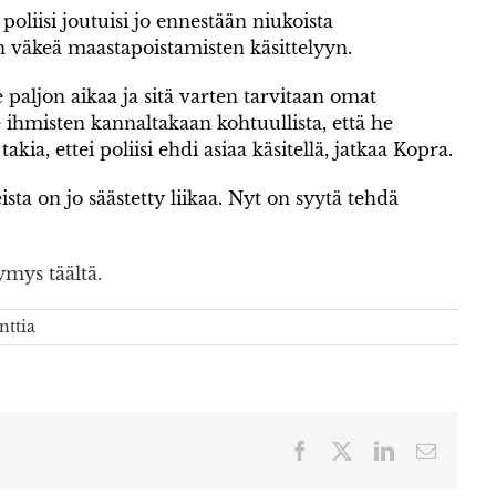
 poliisi joutuisi jo ennestään niukoista
n väkeä maastapoistamisten käsittelyyn.
e paljon aikaa ja sitä varten tarvitaan omat
e ihmisten kannaltakaan kohtuullista, että he
kia, ettei poliisi ehdi asiaa käsitellä, jatkaa Kopra.
ista on jo säästetty liikaa. Nyt on syytä tehdä
ymys täältä.
ttia
Facebook
X
LinkedIn
Sähköp