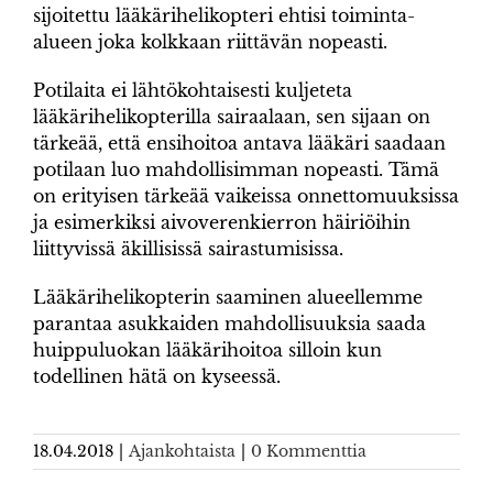
sijoitettu lääkärihelikopteri ehtisi toiminta-
alueen joka kolkkaan riittävän nopeasti.
Potilaita ei lähtökohtaisesti kuljeteta
lääkärihelikopterilla sairaalaan, sen sijaan on
tärkeää, että ensihoitoa antava lääkäri saadaan
potilaan luo mahdollisimman nopeasti. Tämä
on erityisen tärkeää vaikeissa onnettomuuksissa
ja esimerkiksi aivoverenkierron häiriöihin
liittyvissä äkillisissä sairastumisissa.
Lääkärihelikopterin saaminen alueellemme
parantaa asukkaiden mahdollisuuksia saada
huippuluokan lääkärihoitoa silloin kun
todellinen hätä on kyseessä.
18.04.2018
|
Ajankohtaista
|
0 Kommenttia