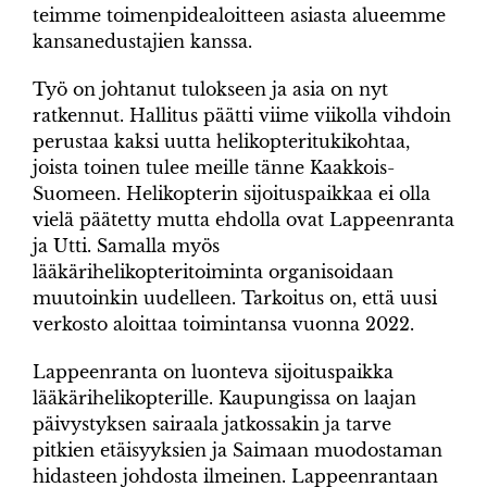
teimme toimenpidealoitteen asiasta alueemme
kansanedustajien kanssa.
Työ on johtanut tulokseen ja asia on nyt
ratkennut. Hallitus päätti viime viikolla vihdoin
perustaa kaksi uutta helikopteritukikohtaa,
joista toinen tulee meille tänne Kaakkois-
Suomeen. Helikopterin sijoituspaikkaa ei olla
vielä päätetty mutta ehdolla ovat Lappeenranta
ja Utti. Samalla myös
lääkärihelikopteritoiminta organisoidaan
muutoinkin uudelleen. Tarkoitus on, että uusi
verkosto aloittaa toimintansa vuonna 2022.
Lappeenranta on luonteva sijoituspaikka
lääkärihelikopterille. Kaupungissa on laajan
päivystyksen sairaala jatkossakin ja tarve
pitkien etäisyyksien ja Saimaan muodostaman
hidasteen johdosta ilmeinen. Lappeenrantaan