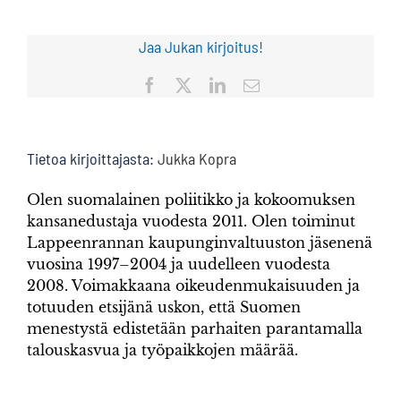
Jaa Jukan kirjoitus!
Facebook
X
LinkedIn
Sähköposti
Tietoa kirjoittajasta:
Jukka Kopra
Olen suomalainen poliitikko ja kokoomuksen
kansanedustaja vuodesta 2011. Olen toiminut
Lappeenrannan kaupunginvaltuuston jäsenenä
vuosina 1997–2004 ja uudelleen vuodesta
2008. Voimakkaana oikeudenmukaisuuden ja
totuuden etsijänä uskon, että Suomen
menestystä edistetään parhaiten parantamalla
talouskasvua ja työpaikkojen määrää.