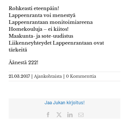
Rohkeasti eteenpäin!
Lappeenranta voi menestyä
Lappeenrantaan monitoimiareena
Homekouluja – ei kiitos!
Maakunta- ja sote-uudistus
Liikenneyhteydet Lappeenrantaan ovat
tärkeitä
Äänestä 222!
21.03.2017
|
Ajankohtaista
|
0 Kommenttia
Jaa Jukan kirjoitus!
Facebook
X
LinkedIn
Sähköposti