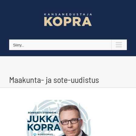
Skip
to
content
Siirry...
Maakunta- ja sote-uudistus
Katso
kuvaa
isompana