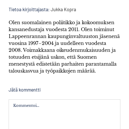
Tietoa kirjoittajasta:
Jukka Kopra
Olen suomalainen poliitikko ja kokoomuksen
kansanedustaja vuodesta 2011. Olen toiminut
Lappeenrannan kaupunginvaltuuston jäsenenä
vuosina 1997–2004 ja uudelleen vuodesta
2008. Voimakkaana oikeudenmukaisuuden ja
totuuden etsijänä uskon, että Suomen
menestystä edistetään parhaiten parantamalla
talouskasvua ja työpaikkojen määrää.
Jätä kommentti
Kommentti