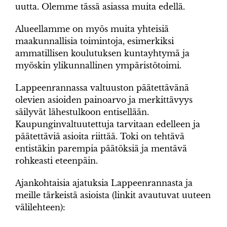
uutta. Olemme tässä asiassa muita edellä.
Alueellamme on myös muita yhteisiä
maakunnallisia toimintoja, esimerkiksi
ammatillisen koulutuksen kuntayhtymä ja
myöskin ylikunnallinen ympäristötoimi.
Lappeenrannassa valtuuston päätettävänä
olevien asioiden painoarvo ja merkittävyys
säilyvät lähestulkoon entisellään.
Kaupunginvaltuutettuja tarvitaan edelleen ja
päätettäviä asioita riittää. Toki on tehtävä
entistäkin parempia päätöksiä ja mentävä
rohkeasti eteenpäin.
Ajankohtaisia ajatuksia Lappeenrannasta ja
meille tärkeistä asioista (linkit avautuvat uuteen
välilehteen):