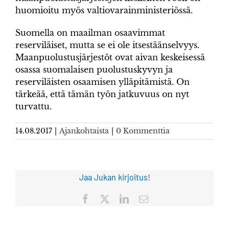
huomioitu myös valtiovarainministeriössä.
Suomella on maailman osaavimmat
reserviläiset, mutta se ei ole itsestäänselvyys.
Maanpuolustusjärjestöt ovat aivan keskeisessä
osassa suomalaisen puolustuskyvyn ja
reserviläisten osaamisen ylläpitämistä. On
tärkeää, että tämän työn jatkuvuus on nyt
turvattu.
14.08.2017
|
Ajankohtaista
|
0 Kommenttia
Jaa Jukan kirjoitus!
Facebook
X
LinkedIn
Sähköposti