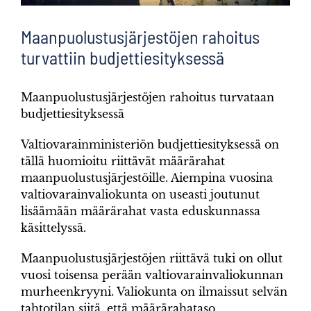
Maanpuolustusjärjestöjen rahoitus
turvattiin budjettiesityksessä
Maanpuolustusjärjestöjen rahoitus turvataan
budjettiesityksessä
Valtiovarainministeriön budjettiesityksessä on
tällä huomioitu riittävät määrärahat
maanpuolustusjärjestöille. Aiempina vuosina
valtiovarainvaliokunta on useasti joutunut
lisäämään määrärahat vasta eduskunnassa
käsittelyssä.
Maanpuolustusjärjestöjen riittävä tuki on ollut
vuosi toisensa perään valtiovarainvaliokunnan
murheenkryyni. Valiokunta on ilmaissut selvän
tahtotilan siitä, että määrärahataso