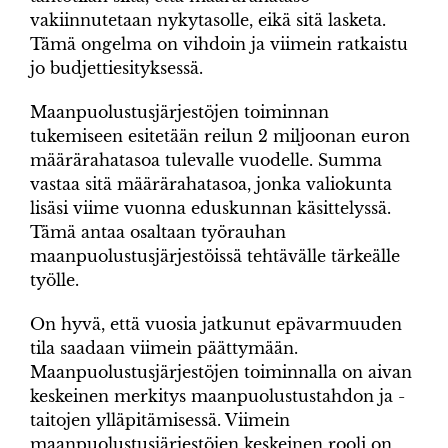
vakiinnutetaan nykytasolle, eikä sitä lasketa.
Tämä ongelma on vihdoin ja viimein ratkaistu
jo budjettiesityksessä.
Maanpuolustusjärjestöjen toiminnan
tukemiseen esitetään reilun 2 miljoonan euron
määrärahatasoa tulevalle vuodelle. Summa
vastaa sitä määrärahatasoa, jonka valiokunta
lisäsi viime vuonna eduskunnan käsittelyssä.
Tämä antaa osaltaan työrauhan
maanpuolustusjärjestöissä tehtävälle tärkeälle
työlle.
On hyvä, että vuosia jatkunut epävarmuuden
tila saadaan viimein päättymään.
Maanpuolustusjärjestöjen toiminnalla on aivan
keskeinen merkitys maanpuolustustahdon ja -
taitojen ylläpitämisessä. Viimein
maanpuolustusjärjestöjen keskeinen rooli on