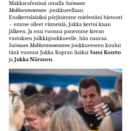
Makkarafestissä omalla
Saimaan
Makkaraneuvosto
-joukkueellaan.
Ensikertalaisiksi pärjäsimme mielestäni hienosti
– emme olleet viimeisiä, Jukka kertoi kisan
jälkeen. Ja ensi vuonna panemme kovan
vastuksen julkkisjoukkueelle, hän nauraa.
Saimaan Makkaraneuvoston
joukkueeseen kuului
tänä vuonna Jukka Kopran lisäksi
Sami Kontto
ja
Jukka Niiranen
.