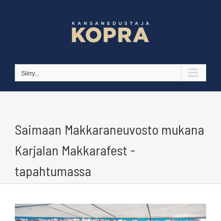
Skip
to
content
Siirry...
Saimaan Makkaraneuvosto mukana
Karjalan Makkarafest -
tapahtumassa
Katso