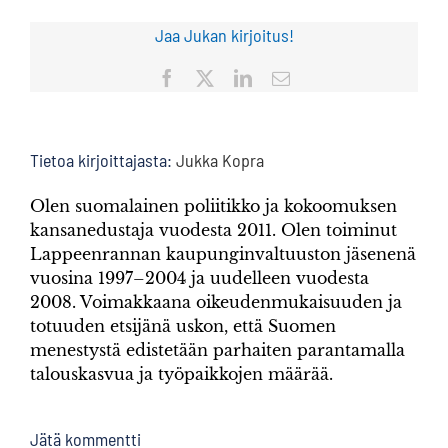
Jaa Jukan kirjoitus!
Facebook
X
LinkedIn
Sähköposti
Tietoa kirjoittajasta:
Jukka Kopra
Olen suomalainen poliitikko ja kokoomuksen
kansanedustaja vuodesta 2011. Olen toiminut
Lappeenrannan kaupunginvaltuuston jäsenenä
vuosina 1997–2004 ja uudelleen vuodesta
2008. Voimakkaana oikeudenmukaisuuden ja
totuuden etsijänä uskon, että Suomen
menestystä edistetään parhaiten parantamalla
talouskasvua ja työpaikkojen määrää.
Jätä kommentti