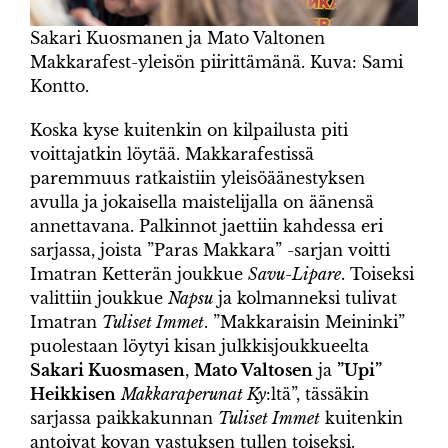
Sakari Kuosmanen ja Mato Valtonen
Makkarafest-yleisön piirittämänä. Kuva: Sami
Kontto.
Koska kyse kuitenkin on kilpailusta piti
voittajatkin löytää. Makkarafestissä
paremmuus ratkaistiin yleisöäänestyksen
avulla ja jokaisella maistelijalla on äänensä
annettavana. Palkinnot jaettiin kahdessa eri
sarjassa, joista ”Paras Makkara” -sarjan voitti
Imatran Ketterän joukkue
Savu-Lipare
. Toiseksi
valittiin joukkue
Napsu
ja kolmanneksi tulivat
Imatran
Tuliset Immet
. ”Makkaraisin Meininki”
puolestaan löytyi kisan julkkisjoukkueelta
Sakari Kuosmasen
,
Mato Valtosen
ja
”Upi”
Heikkisen
Makkaraperunat Ky
:ltä”, tässäkin
sarjassa paikkakunnan
Tuliset Immet
kuitenkin
antoivat kovan vastuksen tullen toiseksi.