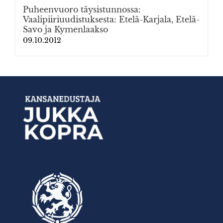
Puheenvuoro täysistunnossa:
Vaalipiiriuudistuksesta: Etelä-Karjala, Etelä-
Savo ja Kymenlaakso
09.10.2012