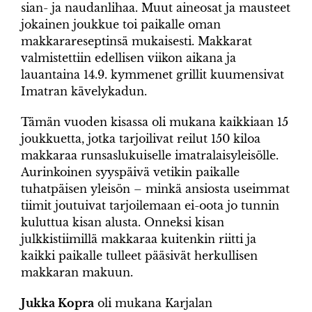
sian- ja naudanlihaa. Muut aineosat ja mausteet
jokainen joukkue toi paikalle oman
makkarareseptinsä mukaisesti. Makkarat
valmistettiin edellisen viikon aikana ja
lauantaina 14.9. kymmenet grillit kuumensivat
Imatran kävelykadun.
Tämän vuoden kisassa oli mukana kaikkiaan 15
joukkuetta, jotka tarjoilivat reilut 150 kiloa
makkaraa runsaslukuiselle imatralaisyleisölle.
Aurinkoinen syyspäivä vetikin paikalle
tuhatpäisen yleisön – minkä ansiosta useimmat
tiimit joutuivat tarjoilemaan ei-oota jo tunnin
kuluttua kisan alusta. Onneksi kisan
julkkistiimillä makkaraa kuitenkin riitti ja
kaikki paikalle tulleet pääsivät herkullisen
makkaran makuun.
Jukka Kopra
oli mukana Karjalan