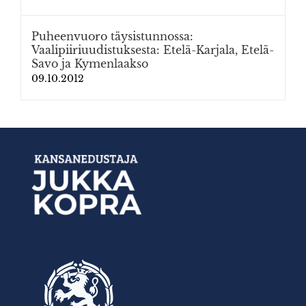
Puheenvuoro täysistunnossa:
Vaalipiiriuudistuksesta: Etelä-Karjala, Etelä-
Savo ja Kymenlaakso
09.10.2012