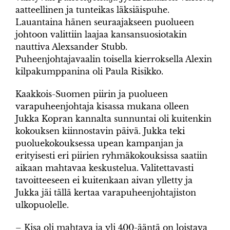
aatteellinen ja tunteikas läksiäispuhe.
Lauantaina hänen seuraajakseen puolueen
johtoon valittiin laajaa kansansuosiotakin
nauttiva Alexsander Stubb.
Puheenjohtajavaalin toisella kierroksella Alexin
kilpakumppanina oli Paula Risikko.
Kaakkois-Suomen piirin ja puolueen
varapuheenjohtaja kisassa mukana olleen
Jukka Kopran kannalta sunnuntai oli kuitenkin
kokouksen kiinnostavin päivä. Jukka teki
puoluekokouksessa upean kampanjan ja
erityisesti eri piirien ryhmäkokouksissa saatiin
aikaan mahtavaa keskustelua. Valitettavasti
tavoitteeseen ei kuitenkaan aivan ylletty ja
Jukka jäi tällä kertaa varapuheenjohtajiston
ulkopuolelle.
– Kisa oli mahtava ja yli 400-ääntä on loistava