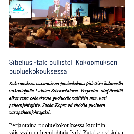
Sibelius -talo pullisteli Kokoomuksen
puoluekokouksessa
Kokoomuksen varsinainen puoluekokous pidettiin kuluneella
viikonlopulla Lahden Sibeliustalossa. Perjantai-iltapäivällä
alkaneessa kokouksessa puolueelle valittiin mm. uusi
puheenjohtajisto. Jukka Kopra oli ehdolla puolueen
varapuheenjohtajaksi.
Perjantaina puoluekokouksessa kuultiin
väistyvän puheenjohtaja Jyrki Kataisen visioiva,