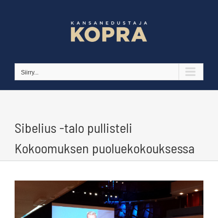
Skip
to
content
Siirry...
Sibelius -talo pullisteli
Kokoomuksen puoluekokouksessa
Katso
kuvaa
isompana