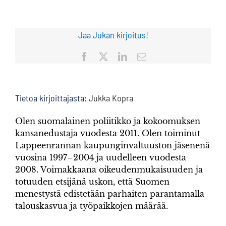
Jaa Jukan kirjoitus!
Facebook
X
LinkedIn
Sähköposti
Tietoa kirjoittajasta:
Jukka Kopra
Olen suomalainen poliitikko ja kokoomuksen
kansanedustaja vuodesta 2011. Olen toiminut
Lappeenrannan kaupunginvaltuuston jäsenenä
vuosina 1997–2004 ja uudelleen vuodesta
2008. Voimakkaana oikeudenmukaisuuden ja
totuuden etsijänä uskon, että Suomen
menestystä edistetään parhaiten parantamalla
talouskasvua ja työpaikkojen määrää.