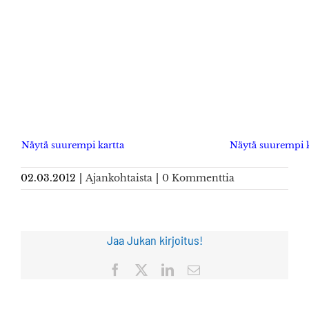
Näytä suurempi kartta
Näytä suurempi k
02.03.2012
|
Ajankohtaista
|
0 Kommenttia
Jaa Jukan kirjoitus!
Facebook
X
LinkedIn
Sähköposti