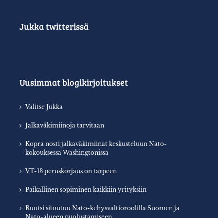
Jukka twitterissä
Uusimmat blogikirjoitukset
Valitse Jukka
Jalkaväkimiinoja tarvitaan
Kopra nosti jalkaväkimiinat keskusteluun Nato-
kokouksessa Washingtonissa
VT-13 peruskorjaus on tarpeen
Paikallinen sopiminen kaikkiin yrityksiin
Ruotsi sitoutuu Nato-kehysvaltioroolilla Suomen ja
Nato-alueen puolustamiseen