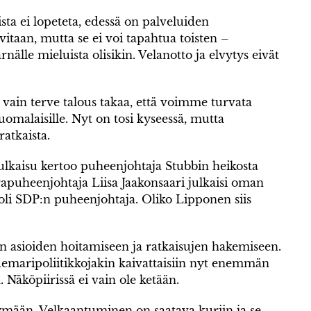
sta ei lopeteta, edessä on palveluiden
taan, mutta se ei voi tapahtua toisten –
älle mieluista olisikin. Velanotto ja elvytys eivät
lä vain terve talous takaa, että voimme turvata
uomalaisille. Nyt on tosi kyseessä, mutta
ratkaista.
 julkaisu kertoo puheenjohtaja Stubbin heikosta
apuheenjohtaja Liisa Jaakonsaari julkaisi oman
 oli SDP:n puheenjohtaja. Oliko Lipponen siis
n asioiden hoitamiseen ja ratkaisujen hakemiseen.
 demaripoliitikkojakin kaivattaisiin nyt enemmän
Näköpiirissä ei vain ole ketään.
mään. Velkaantuminen on saatava kuriin ja se