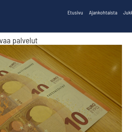
Etusivu
Ajankohtaista
Juk
vaa palvelut