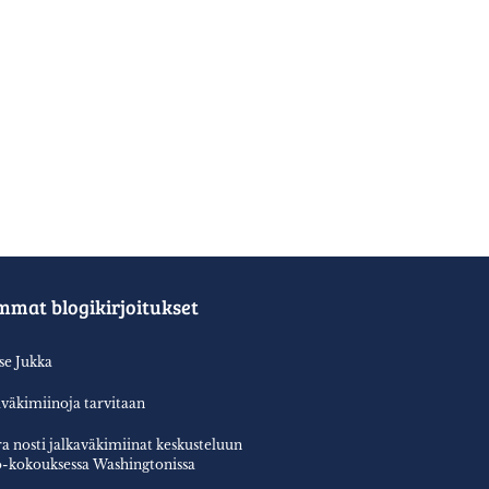
mmat blogikirjoitukset
tse Jukka
aväkimiinoja tarvitaan
a nosti jalkaväkimiinat keskusteluun
-kokouksessa Washingtonissa