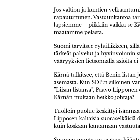
Jos valtion ja kuntien velkaantumi
rapautuminen. Vastuunkantoa tarvi
lapsiemme – piikkiin vaikka se Kärn
maatamme pelasta.
Suomi tarvitsee ryhtiliikkeen, sil
tärkeät palvelut ja hyvinvoinnin s
vääryyksien lietsonnalla asioita ei 
Kärnä tulkitsee, että Benin listan
asemasta. Kun SDP:n silloinen var
”Liisan listansa”, Paavo Lipponen
Kärnän mukaan heikko johtaja?
Tuolloin puolue keskittyi isänmaa
Lipposen kaltaisia suoraselkäisiä
kuin koskaan kantamaan vastuuta. 
Suomen suunta on saatava käänty