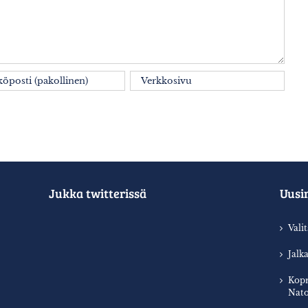
Jukka twitterissä
Uusi
Vali
Jalk
Kopr
Nato