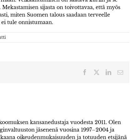
. Mekastamisen sijasta on toivottavaa, että myös
ti, miten Suomen talous saadaan terveelle
 ei tule onnistumaan.
tti
Facebook
X
LinkedIn
Sähköp
okoomuksen kansanedustaja vuodesta 2011. Olen
invaltuuston jäsenenä vuosina 1997–2004 ja
kaana oikeudenmukaisuuden ja totuuden etsijänä