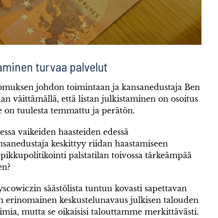
aminen turvaa palvelut
oomuksen johdon toimintaan ja kansanedustaja Ben
an väittämällä, että listan julkistaminen on osoitus
te on tuulesta temmattu ja perätön.
llessa vaikeiden haasteiden edessä
nsanedustaja keskittyy riidan haastamiseen
pikkupolitikointi palstatilan toivossa tärkeämpää
en?
scowiczin säästölista tuntuu kovasti sapettavan
on erinomainen keskustelunavaus julkisen talouden
toimia, mutta se oikaisisi talouttamme merkittävästi.