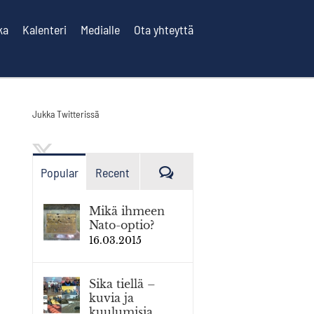
ka
Kalenteri
Medialle
Ota yhteyttä
Jukka Twitterissä
Kommenttia
Popular
Recent
Mikä ihmeen
Nato-optio?
16.03.2015
Sika tiellä –
kuvia ja
kuulumisia