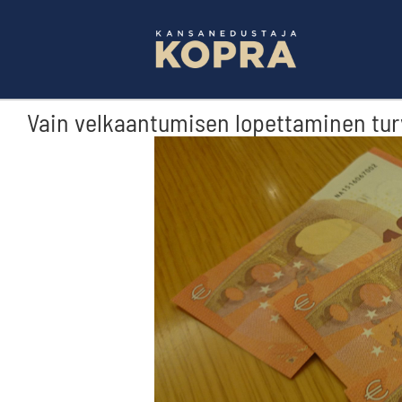
Skip
to
content
Vain velkaantumisen lopettaminen tur
Katso
kuvaa
isompana