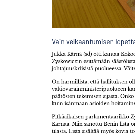
Vain velkaantumisen lopett
Jukka Kärnä (sd) otti kantaa Kok
Zyskowiczin esittämään säästölista
johtajuuskriisistä puolueessa. Väi
On harmillista, että hallituksen o
valtiovarainministeripuolueen ka
päätösten tekemisen sijasta. Onko 
kuin isänmaan asioiden hoitamin
Pitkäaikaisen parlamentaarikko Zy
Kärnää. Niin sanottu Benin lista 
tilasta. Lista sisältää myös kovia 