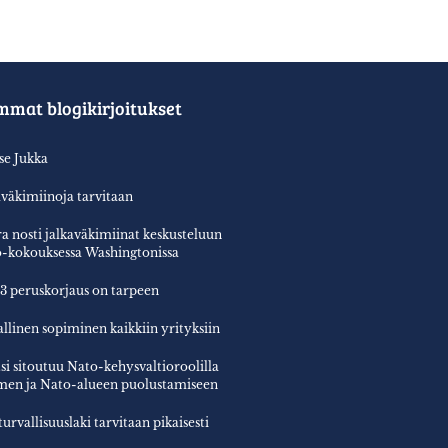
mmat blogikirjoitukset
tse Jukka
aväkimiinoja tarvitaan
a nosti jalkaväkimiinat keskusteluun
-kokouksessa Washingtonissa
3 peruskorjaus on tarpeen
allinen sopiminen kaikkiin yrityksiin
si sitoutuu Nato-kehysvaltioroolilla
en ja Nato-alueen puolustamiseen
turvallisuuslaki tarvitaan pikaisesti