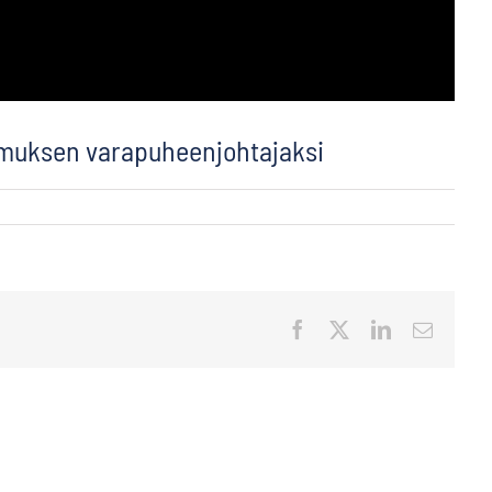
muksen varapuheenjohtajaksi
Facebook
X
LinkedIn
Sähköp