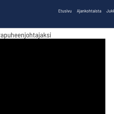
Etusivu
Ajankohtaista
Juk
apuheenjohtajaksi