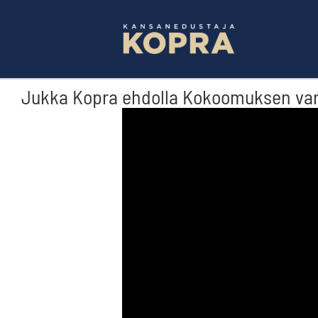
Skip
to
content
Jukka Kopra ehdolla Kokoomuksen var