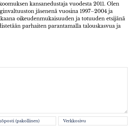
okoomuksen kansanedustaja vuodesta 2011. Olen
invaltuuston jäsenenä vuosina 1997–2004 ja
kaana oikeudenmukaisuuden ja totuuden etsijänä
istetään parhaiten parantamalla talouskasvua ja