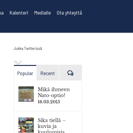
ka
Kalenteri
Medialle
Ota yhteyttä
Jukka Twitterissä
Kommenttia
Popular
Recent
Mikä ihmeen
Nato-optio?
16.03.2015
Sika tiellä –
kuvia ja
kuulumisia