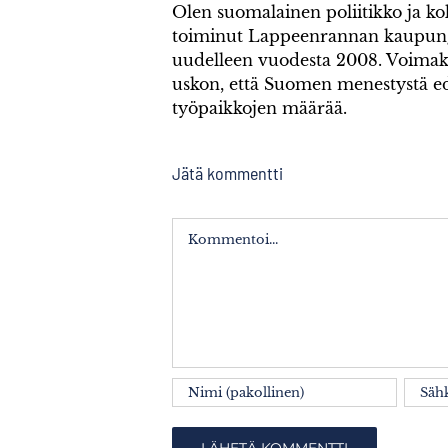
Olen suomalainen poliitikko ja k
toiminut Lappeenrannan kaupung
uudelleen vuodesta 2008. Voimak
uskon, että Suomen menestystä ed
työpaikkojen määrää.
Jätä kommentti
Kommentti