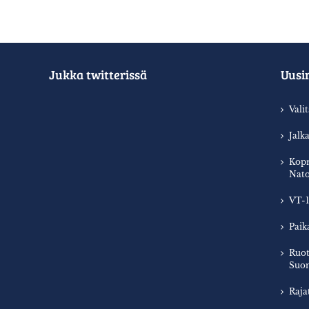
Jukka twitterissä
Uusi
Vali
Jalk
Kopr
Nato
VT-1
Paik
Ruot
Suom
Raja