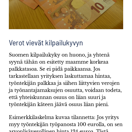
Verot vievät kilpailukyvyn
Suomen kilpailukyky on huono, ja yhtenä
syynä tähän on esitetty maamme korkeaa
palkkatasoa. Se ei pidä paikkaansa. Jos
tarkastellaan yrityksen laskuttamaa hintaa,
työntekijän palkkaa ja siihen liittyvien verojen
ja työnantajamaksujen osuutta, voidaan todeta,
että yhteiskunnan osuus on liian suuri ja
työntekijän käteen jäävä osuus liian pieni.
Esimerkkilaskelma kuvaa tilannetta: Jos yritys
myy työntekijän työpanosta 100 eurolla, on sen
arvonlisäverollinen hinta 124 euroa. Tästä