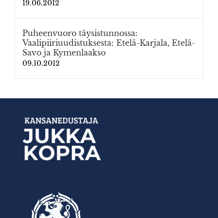
19.06.2012
Puheenvuoro täysistunnossa:
Vaalipiiriuudistuksesta: Etelä-Karjala, Etelä-
Savo ja Kymenlaakso
09.10.2012