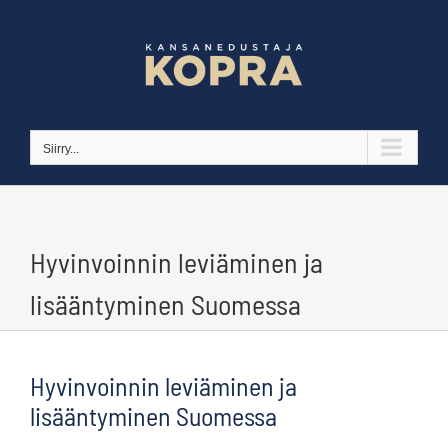
Skip
to
content
Siirry...
Hyvinvoinnin leviäminen ja
lisääntyminen Suomessa
Hyvinvoinnin leviäminen ja
lisääntyminen Suomessa