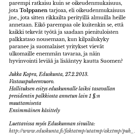
parempi ratkaisu kuin se oikeudenmukaisuus,
jota
Tolppanen
tarjoaa, eli oikeudenmukaisuus
jne., jota sitten rikkailta perityillä almuilla heille
annetaan. Eikö parempaa ole kuitenkin se, että
kaikki tekevät työtä ja saadaan pienituloisten
palkkataso nousemaan, kun kilpailukyky
paranee ja suomalaiset yritykset vievät
ulkomaille enemmän tavaraa, ja näin
hyvinvointi leviää ja lisääntyy kautta Suomen?
Jukka Kopra, Eduskunta, 27.2.2013.
Vastauspuheenvuoro.
Hallituksen esitys eduskunnalle laiksi tasavallan
presidentin palkkiosta annetun lain 1 §:n
muuttamisesta
Ensimmäinen käsittely
Luettavissa myös Eduskunnan sivuilta:
http://www.eduskunta.fi/faktatmp/utatmp/akxtmp/p