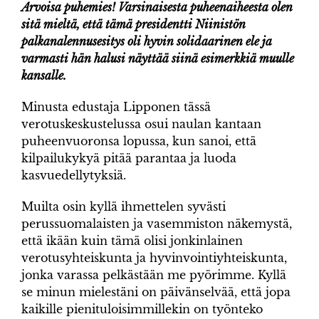
Arvoisa puhemies! Varsinaisesta puheenaiheesta olen
sitä mieltä, että tämä presidentti Niinistön
palkanalennusesitys oli hyvin solidaarinen ele ja
varmasti hän halusi näyttää siinä esimerkkiä muulle
kansalle.
Minusta edustaja Lipponen tässä
verotuskeskustelussa osui naulan kantaan
puheenvuoronsa lopussa, kun sanoi, että
kilpailukykyä pitää parantaa ja luoda
kasvuedellytyksiä.
Muilta osin kyllä ihmettelen syvästi
perussuomalaisten ja vasemmiston näkemystä,
että ikään kuin tämä olisi jonkinlainen
verotusyhteiskunta ja hyvinvointiyhteiskunta,
jonka varassa pelkästään me pyörimme. Kyllä
se minun mielestäni on päivänselvää, että jopa
kaikille pienituloisimmillekin on työnteko