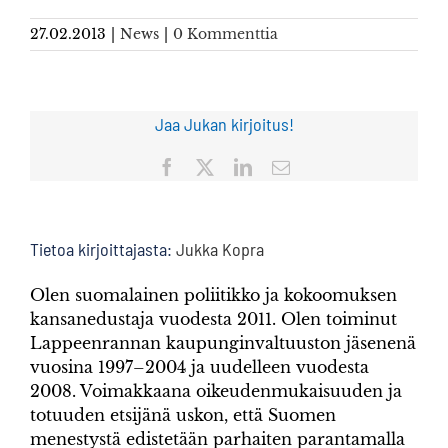
27.02.2013
|
News
|
0 Kommenttia
Jaa Jukan kirjoitus!
Facebook
X
LinkedIn
Sähköposti
Tietoa kirjoittajasta:
Jukka Kopra
Olen suomalainen poliitikko ja kokoomuksen
kansanedustaja vuodesta 2011. Olen toiminut
Lappeenrannan kaupunginvaltuuston jäsenenä
vuosina 1997–2004 ja uudelleen vuodesta
2008. Voimakkaana oikeudenmukaisuuden ja
totuuden etsijänä uskon, että Suomen
menestystä edistetään parhaiten parantamalla