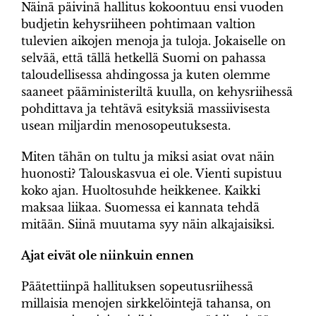
Näinä päivinä hallitus kokoontuu ensi vuoden
budjetin kehysriiheen pohtimaan valtion
tulevien aikojen menoja ja tuloja. Jokaiselle on
selvää, että tällä hetkellä Suomi on pahassa
taloudellisessa ahdingossa ja kuten olemme
saaneet pääministeriltä kuulla, on kehysriihessä
pohdittava ja tehtävä esityksiä massiivisesta
usean miljardin menosopeutuksesta.
Miten tähän on tultu ja miksi asiat ovat näin
huonosti? Talouskasvua ei ole. Vienti supistuu
koko ajan. Huoltosuhde heikkenee. Kaikki
maksaa liikaa. Suomessa ei kannata tehdä
mitään. Siinä muutama syy näin alkajaisiksi.
Ajat eivät ole niinkuin ennen
Päätettiinpä hallituksen sopeutusriihessä
millaisia menojen sirkkelöintejä tahansa, on