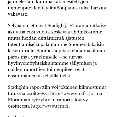
ja mielestäni kummassakin esitettyjen
toimenpiteiden täytäntöönpanoa tulee harkita
vakavasti.
Selvää on, etteivät Stadigh ja Eloranta ratkaise
akuuttia ensi vuotta koskevaa ahdinkoamme,
mutta heidän esittämiensä ajatusten
toteuttamisella palautamme Suomen takaisin
kasvu-uralle. Suomesta pitää tehdä maailman
paras maa yrittämiselle – se turvaa
hyvinvointiyhteiskuntamme säilymisen ja
näiden raporttien toimenpiteet ovat
ensimmäinen askel tällä tiellä.
Stadighin raporttiin voi jokainen kiinnostunut
tutustua osoitteessa
http://www.vm.fi
. Jorma
Elorannan työryhmän raportti löytyy
osoitteesta
http://www.tem.fi
.