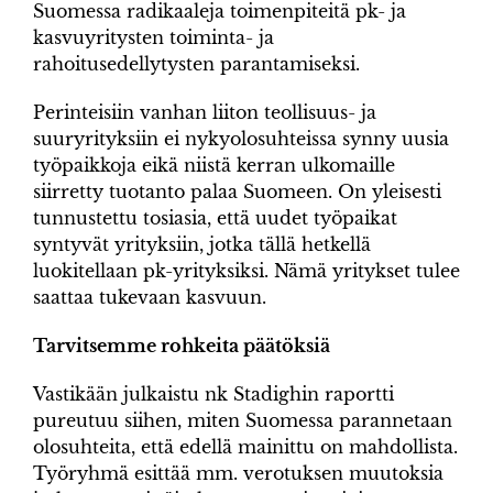
Suomessa radikaaleja toimenpiteitä pk- ja
kasvuyritysten toiminta- ja
rahoitusedellytysten parantamiseksi.
Perinteisiin vanhan liiton teollisuus- ja
suuryrityksiin ei nykyolosuhteissa synny uusia
työpaikkoja eikä niistä kerran ulkomaille
siirretty tuotanto palaa Suomeen. On yleisesti
tunnustettu tosiasia, että uudet työpaikat
syntyvät yrityksiin, jotka tällä hetkellä
luokitellaan pk-yrityksiksi. Nämä yritykset tulee
saattaa tukevaan kasvuun.
Tarvitsemme rohkeita päätöksiä
Vastikään julkaistu nk Stadighin raportti
pureutuu siihen, miten Suomessa parannetaan
olosuhteita, että edellä mainittu on mahdollista.
Työryhmä esittää mm. verotuksen muutoksia