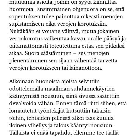
muutamia asioita, joihin on syytä kiinnittää
huomiota. Ensimmäinen ohjenuora on se, että
sopeutuksen tulee painottua oikeasti menojen
supistamiseen eikä verojen korotuksiin.
Niiltäkään ei voitane välttyä, mutta jokainen
veronkorotus vaikeuttaa kasvu-uralle pääsyä ja
taitamattomasti toteutettuna estää sen pitkäksi
aikaa. Suora säästäminen – siis menojen
pienentäminen sen sijaan vähentää tarvetta
verojen korotukseen tai lainanottoon.
Aikoinaan huonoista ajoista selvittiin
odottelemalla maailman suhdannekäyrien
kääntymistä nousuun, siinä sivussa saatettiin
devalvoida vähän. Ennen tämä riitti siihen, että
lomautetut työntekijät kutsuttiin takaisin
töihin, tehtaiden pilleistä alkoi taas kuulua
iloinen vihellys ja talous kääntyi nousuun.
Tällaista ei enää tapahdu, ellemme tee täällä