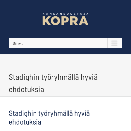
Skip
to
content
Siirry...
Stadighin työryhmällä hyviä
ehdotuksia
Stadighin työryhmällä hyviä
ehdotuksia