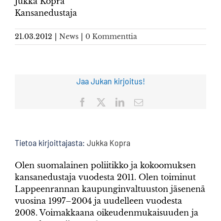
Jukka Kopra
Kansanedustaja
21.03.2012
|
News
|
0 Kommenttia
Jaa Jukan kirjoitus!
Facebook
X
LinkedIn
Sähköposti
Tietoa kirjoittajasta:
Jukka Kopra
Olen suomalainen poliitikko ja kokoomuksen
kansanedustaja vuodesta 2011. Olen toiminut
Lappeenrannan kaupunginvaltuuston jäsenenä
vuosina 1997–2004 ja uudelleen vuodesta
2008. Voimakkaana oikeudenmukaisuuden ja