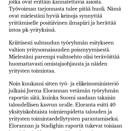
jotka ovat erittäin kannatettavia asioita.
Työvoiman tarjonnasta tulee pitää huoli. Nämä
ovat mielestäni hyviä keinoja synnyttää
yrittämiselle positiivinen ilmapiiri ja herättää
intoa pk-yrityksissä.
Kriittisesti suhtaudun työryhmän esitykseen
valtion yritysomaisuuden poismyymisestä.
Mielestäni parempi vaihtoehto olisi terävöittää
huomattavasti omistajaohjausta ja näiden
yritysten toimintaa.
Noin kuukausi sitten työ- ja elikeinoministeriö
julkaisi Jorma Elorannan vetämän työryhmän
raportin siitä, kuinka Suomi saadaan takaisin
taloudellisen kasvun uralle. Eloranta esitti 40
yksityiskohtaista toimienpidetta talouden ja
yritysten toimintaedellytysten parantamiseksi.
Elorannan ja Stadighin raportit tukevat toisiaan