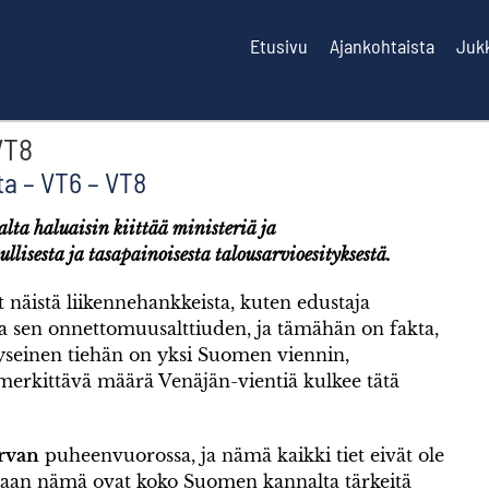
Etusivu
Ajankohtaista
Juk
VT8
a – VT6 – VT8
alta haluaisin kiittää ministeriä ja
lisesta ja tasapainoisesta talousarvioesityksestä.
yt näistä liikennehankkeista, kuten edustaja
6 ja sen onnettomuusalttiuden, ja tämähän on fakta,
kyseinen tiehän on yksi Suomen viennin,
merkittävä määrä Venäjän-vientiä kulkee tätä
rvan
puheenvuorossa, ja nämä kaikki tiet eivät ole
 vaan nämä ovat koko Suomen kannalta tärkeitä