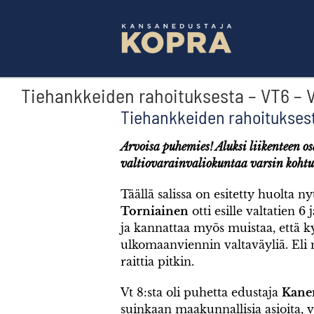
Skip
to
content
Tiehankkeiden rahoituksesta – VT6 – 
Tiehankkeiden rahoituksest
Arvoisa puhemies! Aluksi liikenteen os
valtiovarainvaliokuntaa varsin kohtuul
Täällä salissa on esitetty huolta n
Torniainen
otti esille valtatien 
ja kannattaa myös muistaa, että 
ulkomaanviennin valtaväyliä. Eli 
raittia pitkin.
Vt 8:sta oli puhetta edustaja
Kane
suinkaan maakunnallisia asioita,