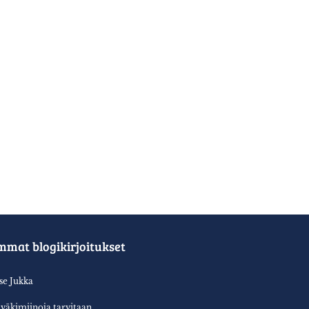
mmat blogikirjoitukset
tse Jukka
aväkimiinoja tarvitaan