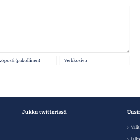
Jukka twitterissä
Uusi
Vali
Jalk