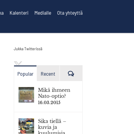
ka
Kalenteri
Medialle
Ota yhteyttä
Jukka Twitterissä
Kommenttia
Popular
Recent
Mikä ihmeen
Nato-optio?
16.03.2015
Sika tiellä –
kuvia ja
kuulumisia