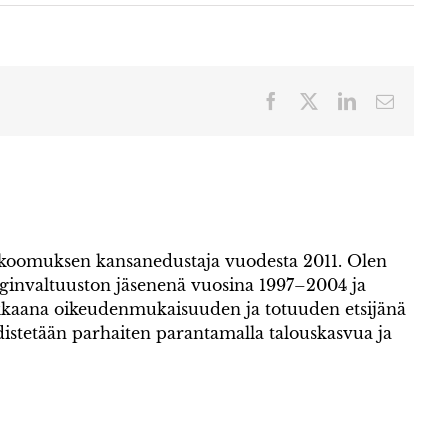
Facebook
X
LinkedIn
Sähköp
okoomuksen kansanedustaja vuodesta 2011. Olen
invaltuuston jäsenenä vuosina 1997–2004 ja
kaana oikeudenmukaisuuden ja totuuden etsijänä
istetään parhaiten parantamalla talouskasvua ja