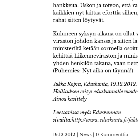
hankkeita. Uskon ja toivon, että r
kaikkien nyt laittaa eforttia siih
rahat sitten löytyvät.
Kuluneen syksyn aikana on ollut v
viraston johdon kanssa ja sitten la
ministeriltä ketään sormella osoi
kehittää Liikenneviraston ja minist
yhden henkilön takana, vaan tietty
(Puhemies: Nyt aika on täynnä!)
Jukka Kopra, Eduskunta, 19.12.2012.
Hallituksen esitys eduskunnalle vuod
Ainoa käsittely
Luettavissa myös Eduskunnan
sivuilta:
http://www.eduskunta.fi/f
19.12.2012
|
News
|
0 Kommenttia