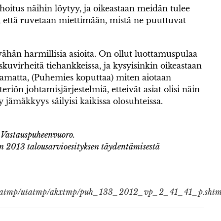
ahoitus näihin löytyy, ja oikeastaan meidän tulee
en, että ruvetaan miettimään, mistä ne puuttuvat
ähän harmillisia asioita. On ollut luottamuspulaa
skuvirheitä tiehankkeissa, ja kysyisinkin oikeastaan
ttamatta, (Puhemies koputtaa) miten aiotaan
eriön johtamisjärjestelmiä, etteivät asiat olisi näin
 jämäkkyys säilyisi kaikissa olosuhteissa.
 Vastauspuheenvuoro.
en 2013 talousarvioesityksen täydentämisestä
aktatmp/utatmp/akxtmp/puh_133_2012_vp_2_41_41_p.shtm