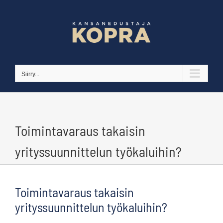
Skip
to
content
Siirry...
Toimintavaraus takaisin
yrityssuunnittelun työkaluihin?
Toimintavaraus takaisin
yrityssuunnittelun työkaluihin?