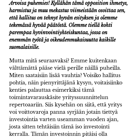
Arvoisa puhemies! Kyllähän tämä opposition ihmetys,
harmistus ja muu mekastus viimeistään osoittaa sen,
että hallitus on tehnyt hyvän esityksen ja olemme
tekemässä hyvää päätöstä. Olemme tiellä kohti
parempaa hyvinvointiyhteiskuntaa, jossa on
enemmän työtä ja oikeudenmukaisuutta kaikille
suomalaisille.
Mutta mitä seuraavaksi? Emme kuitenkaan
välttämättä pääse vielä perille näillä puheilla.
Miten saataisiin lisää vauhtia? Voisiko hallitus
pohtia, näin pienyrittäjänä kysyn, voitaisiinko
kenties palauttaa esimerkiksi tämä
toimintavarauskäsite yrityssuunnittelun
repertoaariin. Siis kysehän on siitä, että yritys
voi voittovaroja panna syrjään jotain tiettyä
investointia varten useamman vuoden ajan,
josta sitten tehtäisiin tämä iso investointi
kerralla. Tämän investoinnin pitäisi olla