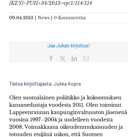
{KEY}=PUH+34/2013+vp/1/114/114
09.04.2013
|
News
|
0 Kommenttia
Jaa Jukan kirjoitus!
Facebook
X
LinkedIn
Sähköposti
Tietoa kirjoittajasta:
Jukka Kopra
Olen suomalainen poliitikko ja kokoomuksen
kansanedustaja vuodesta 2011. Olen toiminut
Lappeenrannan kaupunginvaltuuston jäsenenä
vuosina 1997–2004 ja uudelleen vuodesta
2008. Voimakkaana oikeudenmukaisuuden ja
totuuden etsijänä uskon, että Suomen