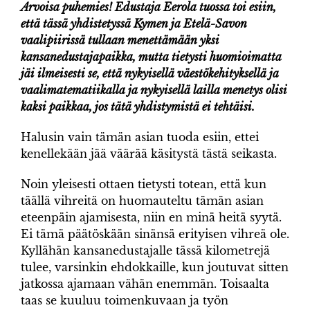
Arvoisa puhemies! Edustaja Eerola tuossa toi esiin,
että tässä yhdistetyssä Kymen ja Etelä-Savon
vaalipiirissä tullaan menettämään yksi
kansanedustajapaikka, mutta tietysti huomioimatta
jäi ilmeisesti se, että nykyisellä väestökehityksellä ja
vaalimatematiikalla ja nykyisellä lailla menetys olisi
kaksi paikkaa, jos tätä yhdistymistä ei tehtäisi.
Halusin vain tämän asian tuoda esiin, ettei
kenellekään jää väärää käsitystä tästä seikasta.
Noin yleisesti ottaen tietysti totean, että kun
täällä vihreitä on huomauteltu tämän asian
eteenpäin ajamisesta, niin en minä heitä syytä.
Ei tämä päätöskään sinänsä erityisen vihreä ole.
Kyllähän kansanedustajalle tässä kilometrejä
tulee, varsinkin ehdokkaille, kun joutuvat sitten
jatkossa ajamaan vähän enemmän. Toisaalta
taas se kuuluu toimenkuvaan ja työn