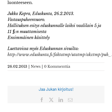
luonteeseen.
Jukka Kopra, Eduskunta, 26.2.2013.
Vastauspuheenvuoro.
Hallituksen esitys eduskunnalle laiksi vaalilain 5 ja
11 §:n muuttamisesta
Ensimmäinen käsittely
Luettavissa myös Eduskunnan sivuilta:
http://www.eduskunta.fi/faktatmp/utatmp/akxtmp/p
26.02.2013
|
News
|
0 Kommenttia
Jaa Jukan kirjoitus!
Facebook
X
LinkedIn
Sähköposti