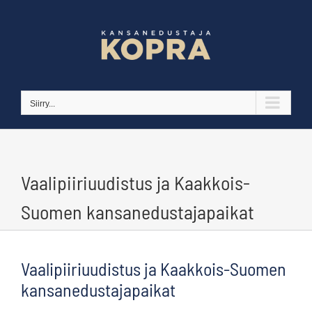
Skip
to
content
Siirry...
Vaalipiiriuudistus ja Kaakkois-
Suomen kansanedustajapaikat
Vaalipiiriuudistus ja Kaakkois-Suomen
kansanedustajapaikat