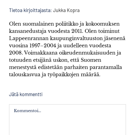
Tietoa kirjoittajasta:
Jukka Kopra
Olen suomalainen poliitikko ja kokoomuksen
kansanedustaja vuodesta 2011. Olen toiminut
Lappeenrannan kaupunginvaltuuston jäsenenä
vuosina 1997–2004 ja uudelleen vuodesta
2008. Voimakkaana oikeudenmukaisuuden ja
totuuden etsijänä uskon, että Suomen
menestystä edistetään parhaiten parantamalla
talouskasvua ja työpaikkojen määrää.
Jätä kommentti
Kommentti