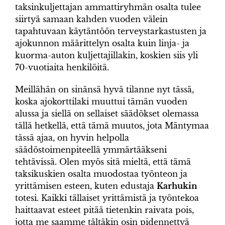
taksinkuljettajan ammattiryhmän osalta tulee
siirtyä samaan kahden vuoden välein
tapahtuvaan käytäntöön terveystarkastusten ja
ajokunnon määrittelyn osalta kuin linja- ja
kuorma-auton kuljettajillakin, koskien siis yli
70-vuotiaita henkilöitä.
Meillähän on sinänsä hyvä tilanne nyt tässä,
koska ajokorttilaki muuttui tämän vuoden
alussa ja siellä on sellaiset säädökset olemassa
tällä hetkellä, että tämä muutos, jota Mäntymaa
tässä ajaa, on hyvin helpolla
säädöstoimenpiteellä ymmärtääkseni
tehtävissä. Olen myös sitä mieltä, että tämä
taksikuskien osalta muodostaa työnteon ja
yrittämisen esteen, kuten edustaja
Karhukin
totesi. Kaikki tällaiset yrittämistä ja työntekoa
haittaavat esteet pitää tietenkin raivata pois,
jotta me saamme tältäkin osin pidennettyä