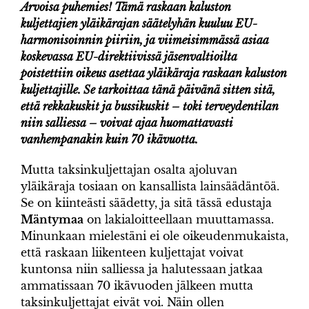
Arvoisa puhemies! Tämä raskaan kaluston
kuljettajien yläikärajan säätelyhän kuuluu EU-
harmonisoinnin piiriin, ja viimeisimmässä asiaa
koskevassa EU-direktiivissä jäsenvaltioilta
poistettiin oikeus asettaa yläikäraja raskaan kaluston
kuljettajille. Se tarkoittaa tänä päivänä sitten sitä,
että rekkakuskit ja bussikuskit – toki terveydentilan
niin salliessa – voivat ajaa huomattavasti
vanhempanakin kuin 70 ikävuotta.
Mutta taksinkuljettajan osalta ajoluvan
yläikäraja tosiaan on kansallista lainsäädäntöä.
Se on kiinteästi säädetty, ja sitä tässä edustaja
Mäntymaa
on lakialoitteellaan muuttamassa.
Minunkaan mielestäni ei ole oikeudenmukaista,
että raskaan liikenteen kuljettajat voivat
kuntonsa niin salliessa ja halutessaan jatkaa
ammatissaan 70 ikävuoden jälkeen mutta
taksinkuljettajat eivät voi. Näin ollen