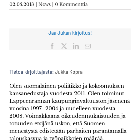
02.05.2013
|
News
|
0 Kommenttia
Jaa Jukan kirjoitus!
Facebook
X
LinkedIn
Sähköposti
Tietoa kirjoittajasta:
Jukka Kopra
Olen suomalainen poliitikko ja kokoomuksen
kansanedustaja vuodesta 2011. Olen toiminut
Lappeenrannan kaupunginvaltuuston jäsenenä
vuosina 1997–2004 ja uudelleen vuodesta
2008. Voimakkaana oikeudenmukaisuuden ja
totuuden etsijänä uskon, että Suomen
menestystä edistetään parhaiten parantamalla
talouskasvua ja työpaikkojen määrää.