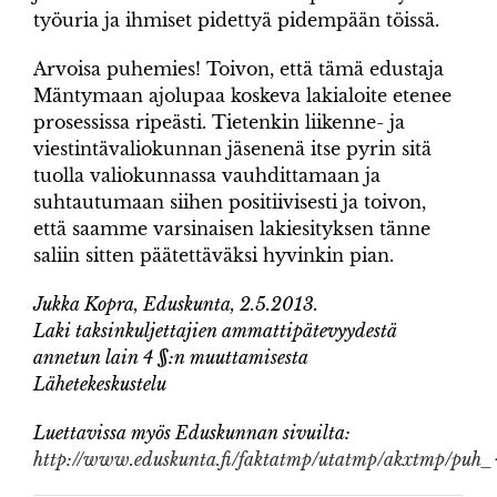
työuria ja ihmiset pidettyä pidempään töissä.
Arvoisa puhemies! Toivon, että tämä edustaja
Mäntymaan ajolupaa koskeva lakialoite etenee
prosessissa ripeästi. Tietenkin liikenne- ja
viestintävaliokunnan jäsenenä itse pyrin sitä
tuolla valiokunnassa vauhdittamaan ja
suhtautumaan siihen positiivisesti ja toivon,
että saamme varsinaisen lakiesityksen tänne
saliin sitten päätettäväksi hyvinkin pian.
Jukka Kopra, Eduskunta, 2.5.2013.
Laki taksinkuljettajien ammattipätevyydestä
annetun lain 4 §:n muuttamisesta
Lähetekeskustelu
Luettavissa myös Eduskunnan sivuilta:
http://www.eduskunta.fi/faktatmp/utatmp/akxtmp/p