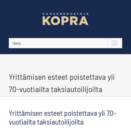
Skip
to
content
Siirry...
Yrittämisen esteet poistettava yli
70-vuotiailta taksiautoilijoilta
Yrittämisen esteet poistettava yli 70-
vuotiailta taksiautoilijoilta