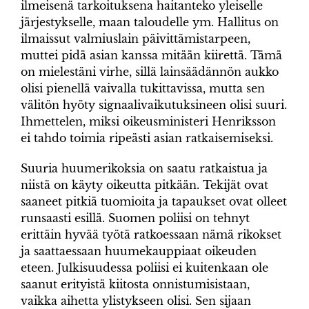
ilmeisenä tarkoituksena haitanteko yleiselle
järjestykselle, maan taloudelle ym. Hallitus on
ilmaissut valmiuslain päivittämistarpeen,
muttei pidä asian kanssa mitään kiirettä. Tämä
on mielestäni virhe, sillä lainsäädännön aukko
olisi pienellä vaivalla tukittavissa, mutta sen
välitön hyöty signaalivaikutuksineen olisi suuri.
Ihmettelen, miksi oikeusministeri Henriksson
ei tahdo toimia ripeästi asian ratkaisemiseksi.
Suuria huumerikoksia on saatu ratkaistua ja
niistä on käyty oikeutta pitkään. Tekijät ovat
saaneet pitkiä tuomioita ja tapaukset ovat olleet
runsaasti esillä. Suomen poliisi on tehnyt
erittäin hyvää työtä ratkoessaan nämä rikokset
ja saattaessaan huumekauppiaat oikeuden
eteen. Julkisuudessa poliisi ei kuitenkaan ole
saanut erityistä kiitosta onnistumisistaan,
vaikka aihetta ylistykseen olisi. Sen sijaan