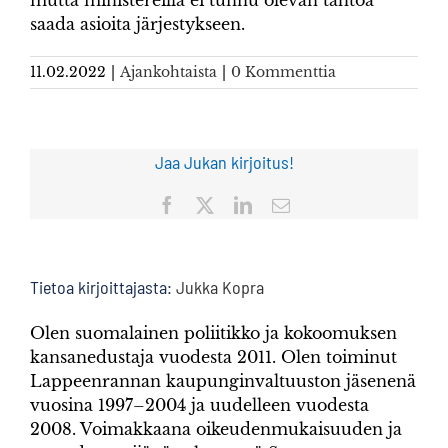
saada asioita järjestykseen.
11.02.2022
|
Ajankohtaista
|
0 Kommenttia
Jaa Jukan kirjoitus!
Facebook
X
LinkedIn
Sähköposti
Tietoa kirjoittajasta:
Jukka Kopra
Olen suomalainen poliitikko ja kokoomuksen
kansanedustaja vuodesta 2011. Olen toiminut
Lappeenrannan kaupunginvaltuuston jäsenenä
vuosina 1997–2004 ja uudelleen vuodesta
2008. Voimakkaana oikeudenmukaisuuden ja