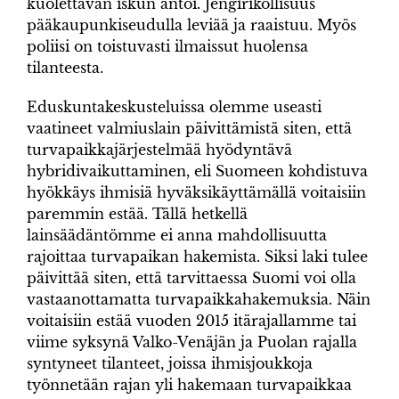
kuolettavan iskun antoi. Jengirikollisuus
pääkaupunkiseudulla leviää ja raaistuu. Myös
poliisi on toistuvasti ilmaissut huolensa
tilanteesta.
Eduskuntakeskusteluissa olemme useasti
vaatineet valmiuslain päivittämistä siten, että
turvapaikkajärjestelmää hyödyntävä
hybridivaikuttaminen, eli Suomeen kohdistuva
hyökkäys ihmisiä hyväksikäyttämällä voitaisiin
paremmin estää. Tällä hetkellä
lainsäädäntömme ei anna mahdollisuutta
rajoittaa turvapaikan hakemista. Siksi laki tulee
päivittää siten, että tarvittaessa Suomi voi olla
vastaanottamatta turvapaikkahakemuksia. Näin
voitaisiin estää vuoden 2015 itärajallamme tai
viime syksynä Valko-Venäjän ja Puolan rajalla
syntyneet tilanteet, joissa ihmisjoukkoja
työnnetään rajan yli hakemaan turvapaikkaa