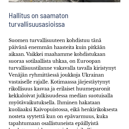
Hallitus on saamaton
turvallisuusasioissa
Suomen turvallisuuteen kohdistuu tänä
päivänä enemmän haasteita kuin pitkään
aikaan. Vaikkei maahamme kohdistukaan
suoraa sotilaallista uhkaa, on Euroopan
turvallisuustilanne vakavalla tavalla kiristynyt
Venäjän ryhmittäessä joukkoja Ukrainan
vastaiselle rajalle. Kotimaassa järjestäytynyt
rikollisuus kasvaa ja erilaiset huumeparonit
kekkaloivat julkisuudessa median suotuisalla
myötävaikutuksella. Ihminen hakataan
kuoliaaksi Kaivopuistossa, eikä henkirikoksesta
nosteta syytettä kun on epävarmuus, kuka
tapahtumaan osallistuneista epäillyistä