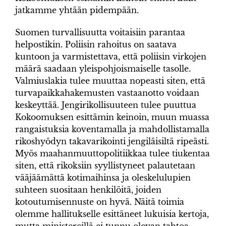
jatkamme yhtään pidempään.
Suomen turvallisuutta voitaisiin parantaa
helpostikin. Poliisin rahoitus on saatava
kuntoon ja varmistettava, että poliisin virkojen
määrä saadaan yleispohjoismaiselle tasolle.
Valmiuslakia tulee muuttaa nopeasti siten, että
turvapaikkahakemusten vastaanotto voidaan
keskeyttää. Jengirikollisuuteen tulee puuttua
Kokoomuksen esittämin keinoin, muun muassa
rangaistuksia koventamalla ja mahdollistamalla
rikoshyödyn takavarikointi jengiläisiltä ripeästi.
Myös maahanmuuttopolitiikkaa tulee tiukentaa
siten, että rikoksiin syyllistyneet palautetaan
vääjäämättä kotimaihinsa ja oleskelulupien
suhteen suositaan henkilöitä, joiden
kotoutumisennuste on hyvä. Näitä toimia
olemme hallitukselle esittäneet lukuisia kertoja,
mutta ministereillä ei tunnu olevan tahtoa