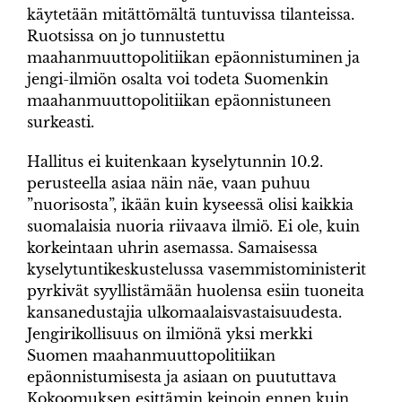
käytetään mitättömältä tuntuvissa tilanteissa.
Ruotsissa on jo tunnustettu
maahanmuuttopolitiikan epäonnistuminen ja
jengi-ilmiön osalta voi todeta Suomenkin
maahanmuuttopolitiikan epäonnistuneen
surkeasti.
Hallitus ei kuitenkaan kyselytunnin 10.2.
perusteella asiaa näin näe, vaan puhuu
”nuorisosta”, ikään kuin kyseessä olisi kaikkia
suomalaisia nuoria riivaava ilmiö. Ei ole, kuin
korkeintaan uhrin asemassa. Samaisessa
kyselytuntikeskustelussa vasemmistoministerit
pyrkivät syyllistämään huolensa esiin tuoneita
kansanedustajia ulkomaalaisvastaisuudesta.
Jengirikollisuus on ilmiönä yksi merkki
Suomen maahanmuuttopolitiikan
epäonnistumisesta ja asiaan on puututtava
Kokoomuksen esittämin keinoin ennen kuin