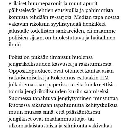
erilaiset huumeparonit ja muut apurit
pällistelevät lehtien etusivuilla ja pahimmista
konnista tehdään tv-sarjoja. Median tapa nostaa
vakaviin rikoksiin syyllistyneitä henkilöitä
jalustalle todellisten sankareiden, eli maamme
poliisien sijaan, on huolestuttava ja haitallinen
ilmiö.
Poliisi on pitkään ilmaissut huolensa
jengirikollisuuden kasvusta ja raaistumisesta.
Oppositiopuolueet ovat ottaneet kantaa asian
ratkaisemiseksi ja Kokoomus esittääkin 11.2.
julkaisemassaan paperissa useita konkreettisia
toimia jengirikollisuuden kuriin saamiseksi.
Suomessa tapahtuva jengiytyminen muistuttaa
Ruotsissa aikanaan tapahtunutta kehityskulkua
muun muassa siinä, että pääsääntöisesti
jengiläiset ovat maahanmuuttaja- tai
ulkomaalaistaustaisia ja silmitöntä väkivaltaa