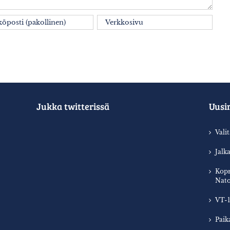
Jukka twitterissä
Uusi
Vali
Jalk
Kopr
Nato
VT-1
Paik