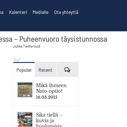
ka
Kalenteri
Medialle
Ota yhteyttä
ksessa – Puheenvuoro täysistunnossa
Jukka Twitterissä
Kommenttia
Popular
Recent
Mikä ihmeen
Nato-optio?
16.03.2015
Sika tiellä –
kuvia ja
kuulumisia