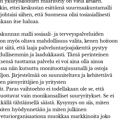
en yksityiskohtien määrittely on vielä kesken.
kin, ettei keskustan esittämä suurmaakuntamalli
ohtaisi siihen, että Suomessa olisi tosiasiallisesti
ukaan itse haluaa.
kunnan malli sosiaali- ja terveyspalveluiden
lä on myös oltava mahdollisuus valita, kenen hoitoon
siitä, että laaja palveluntarjoajakenttä pystyy
edullisemmin ja laadukkaasti. Tämä perinteinen
sensä tuottama palvelu ei voi aina olla ainoa
ssa niin kutsuttu monituottajuusmalli ja ostoja
paljon. Järjestelmää on suunniteltava ja kehitettävä
sten pienyrittäjien ja yritysten
 Paras vaihtoehto ei todellakaan ole se, että
tuottavat vain monikansalliset suuryritykset. Se ei
källä tähtäimellä säästä. Kysymys on siis, miten
haiten hyödynnetään ja miten julkinen
veturiorganisaationa muokkaa markkinoita joko