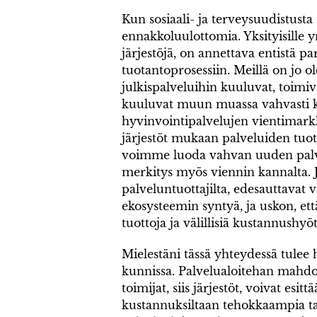
Kun sosiaali- ja terveysuudistusta 
ennakkoluulottomia. Yksityisille yri
järjestöjä, on annettava entistä 
tuotantoprosessiin. Meillä on jo ol
julkispalveluihin kuuluvat, toimiva
kuuluvat muun muassa vahvasti kä
hyvinvointipalvelujen vientimarkki
järjestöt mukaan palveluiden tu
voimme luoda vahvan uuden palvel
merkitys myös viennin kannalta. Jul
palveluntuottajilta, edesauttavat 
ekosysteemin syntyä, ja uskon, et
tuottoja ja välillisiä kustannushyö
Mielestäni tässä yhteydessä tulee
kunnissa. Palvelualoitehan mahdoll
toimijat, siis järjestöt, voivat esi
kustannuksiltaan tehokkaampia ta