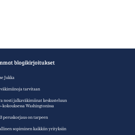
mmat blogikirjoitukset
tse Jukka
aväkimiinoja tarvitaan
a nosti jalkaväkimiinat keskusteluun
-kokouksessa Washingtonissa
3 peruskorjaus on tarpeen
allinen sopiminen kaikkiin yrityksiin