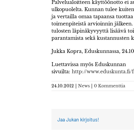
Palvelualoitteen käyttöönotto ei 
ulkopuolelta. Kunnan tulee kuite
ja vertailla omaa tapaansa tuottaa
toimenpiteistä arvioinnin jälkeen.
tulosten läpinäkyvyyttä lisäävä to
parantamista sekä kustannusten k
Jukka Kopra, Eduskunnassa, 24.10
Luettavissa myös Eduskunnan
sivuilta:
http://www.eduskunta.f
24.10.2012
|
News
|
0 Kommenttia
Jaa Jukan kirjoitus!