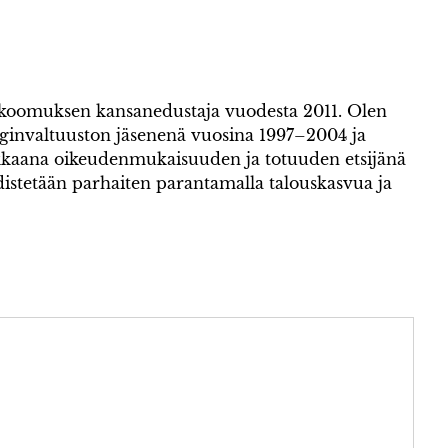
okoomuksen kansanedustaja vuodesta 2011. Olen
invaltuuston jäsenenä vuosina 1997–2004 ja
kaana oikeudenmukaisuuden ja totuuden etsijänä
istetään parhaiten parantamalla talouskasvua ja