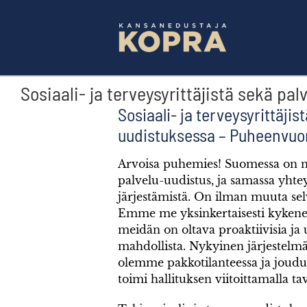
Skip
to
content
Sosiaali- ja terveysyrittäjistä sekä p
Sosiaali- ja terveysyrittäjis
uudistuksessa – Puheenvuo
Arvoisa puhemies! Suomessa on ny
palvelu-uudistus, ja samassa yhte
järjestämistä. On ilman muuta se
Emme me yksinkertaisesti kykene 
meidän on oltava proaktiivisia ja 
mahdollista. Nykyinen järjestelmä
olemme pakkotilanteessa ja joud
toimi hallituksen viitoittamalla tav