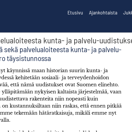
Etusivu
Ajankohtaista
Juk
alvelualoiteesta kunta- ja palvelu-uudistu
tä sekä palvelualoiteesta kunta- ja palvelu-
ro täysistunnossa
t käynnissä maan historian suurin kunta- ja
ydessä kehitetään sosiaali- ja terveydenhoidon
lvää, että nämä uudistukset ovat Suomen elinehto.
ylläpitämään nykyisen kaltaista järjestelmää, vaan
uudistettava rakenteita niin nopeasti kuin
 on kustannuksiltaan niin raskas, että ennen pitkää
umme tekemään hätäratkaisuja, mikäli emme nyt
alla.