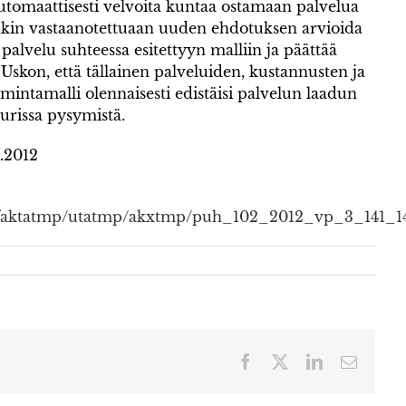
automaattisesti velvoita kuntaa ostamaan palvelua
nkin vastaanotettuaan uuden ehdotuksen arvioida
 palvelu suhteessa esitettyyn malliin ja päättää
 Uskon, että tällainen palveluiden, kustannusten ja
imintamalli olennaisesti edistäisi palvelun laadun
urissa pysymistä.
.2012
i/faktatmp/utatmp/akxtmp/puh_102_2012_vp_3_141_1
Facebook
X
LinkedIn
Sähköp