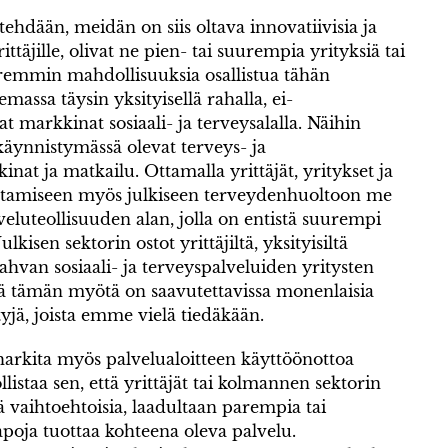
tehdään, meidän on siis oltava innovatiivisia ja
ttäjille, olivat ne pien- tai suurempia yrityksiä tai
paremmin mahdollisuuksia osallistua tähän
emassa täysin yksityisellä rahalla, ei-
t markkinat sosiaali- ja terveysalalla. Näihin
ynnistymässä olevat terveys- ja
nat ja matkailu. Ottamalla yrittäjät, yritykset ja
ottamiseen myös julkiseen terveydenhuoltoon me
uteollisuuden alan, jolla on entistä suurempi
kisen sektorin ostot yrittäjiltä, yksityisiltä
vahvan sosiaali- ja terveyspalveluiden yritysten
tä tämän myötä on saavutettavissa monenlaisia
tyjä, joista emme vielä tiedäkään.
 harkita myös palvelualoitteen käyttöönottoa
istaa sen, että yrittäjät tai kolmannen sektorin
ttää vaihtoehtoisia, laadultaan parempia tai
poja tuottaa kohteena oleva palvelu.