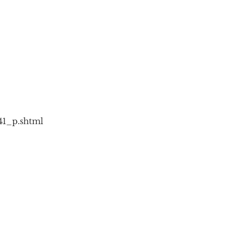
41_p.shtml
osti