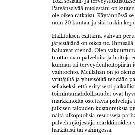
Toki sosiaali- ja terveysuudistuks
Päivänselvää mielestäni on kuiten
ole oikea ratkaisu. Käytännössä se j
noin 20 kuntaa, ja sitä tuskin kep
Hallituksen esittämä vahvan perus
järjestäjänä on oikea tie. Ihmisil
haluavat mennä. Olen vakuuttunut 
tuottamaan palveluita ja hoitoja 
kunnan tai terveydenhoitopiirin it
vaihtoehto. Meillähän on jo olema
yrittäjiltä ja yhteisöiltä tehdään 
sellaiseksi, että erityisesti paikalli
toimintamahdollisuudet ovat hyvät.
markkinoilta ostettavia palveluja 
julkisen talouden kustannuksia pit
näitä ulkopuolisia resursseja par
palvelunjärjestäjä markkinoiden 
harkitusti tai vahingossa.