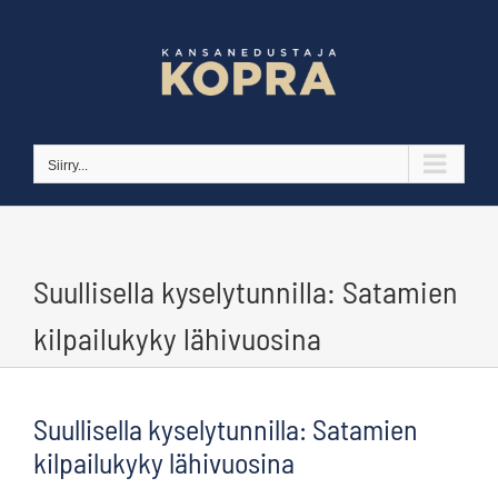
Skip
to
content
Siirry...
Suullisella kyselytunnilla: Satamien
kilpailukyky lähivuosina
Suullisella kyselytunnilla: Satamien
kilpailukyky lähivuosina