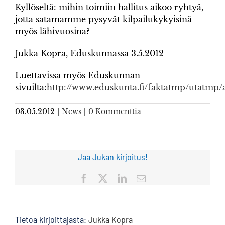
Kyllöseltä: mihin toimiin hallitus aikoo ryhtyä,
jotta satamamme pysyvät kilpailukykyisinä
myös lähivuosina?
Jukka Kopra, Eduskunnassa 3.5.2012
Luettavissa myös Eduskunnan
sivuilta:
http://www.eduskunta.fi/faktatmp/utat
03.05.2012
|
News
|
0 Kommenttia
Jaa Jukan kirjoitus!
Facebook
X
LinkedIn
Sähköposti
Tietoa kirjoittajasta:
Jukka Kopra