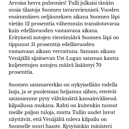
Arvoisa herra puhemies! Tulli julkaisi tänään
uusia tilastoja Suomen tavaraviennistä. Vuoden
ensimmäisen neljänneksen aikana Suomen läpi
vietiin 12 prosenttia vähemmän transitotavaraa
kuin edellisvuoden vastaavana aikana.
Erityisesti autojen vientimäärä Suomen läpi on
tippunut 51 prosenttia edellisvuoden
vastaavaan aikaan verrattuna. Samaan aikaan
Venäjällä sijaitsevan Ust-Lugan sataman kautta
kuljetettujen autojen määrä lisääntyi 70
prosenttia.
Suomen satamaverkko on nykyisellään todella
laaja, ja se puolestaan heijastuu siihen, etteivät
satamamme pysy välttämättä kansainvälisessä
kilpailussa mukana. Rahti on kuitenkin tuonut
meille paljon tuloja, mutta Tullin uudet luvut
näyttävät, että Venäjältä tuleva kilpailu on
Suomelle suuri haaste. Kysyisinkin ministeri