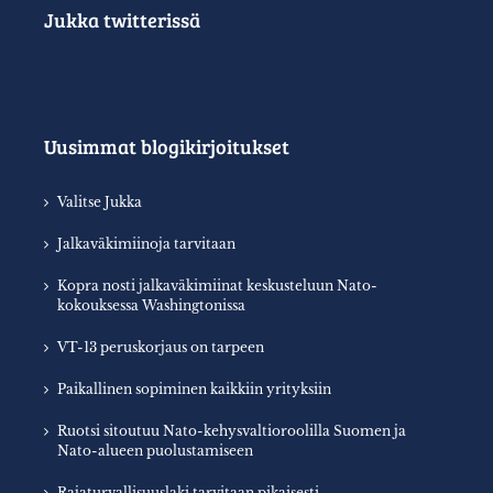
Jukka twitterissä
Uusimmat blogikirjoitukset
Valitse Jukka
Jalkaväkimiinoja tarvitaan
Kopra nosti jalkaväkimiinat keskusteluun Nato-
kokouksessa Washingtonissa
VT-13 peruskorjaus on tarpeen
Paikallinen sopiminen kaikkiin yrityksiin
Ruotsi sitoutuu Nato-kehysvaltioroolilla Suomen ja
Nato-alueen puolustamiseen
Rajaturvallisuuslaki tarvitaan pikaisesti